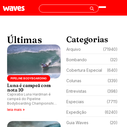
Últimas
Categorias
Arquivo
(71940)
Bombando
(32)
Cobertura Especial
(640)
PIPELINE BODYBOARDING
Colunas
(339)
Luna é campeã com
nota 10
Entrevistas
(398)
Capixaba Luna Hardman é
campeã do Pipeline
Especiais
(7711)
Bodyboarding Championship,
no Havaí, com nota 10 na final.
leia mais »
Expedição
(6240)
Guia Waves
(20)