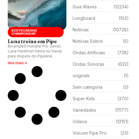
Guia Waves
(12234)
Longboard
(102)
Notícias
(10728)
BODYBOARDING
CHAMPIONSHIP
Luna treina em Pipe
Notícias Sobre
(5)
Bicampeã mundial Pro Junior,
Luna Hardman treina no Havaí
Ondas Artificiais
(728)
para disputa do Pipeline
Bodyboarding Championship.
leia mais »
Ondas Sonoras
(632)
originals
(1)
Sem categoria
(3)
Super Kids
(370)
Variedades
(11177)
Vídeos
(12151)
Volcom Pipe Pro
(23)