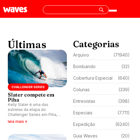
Últimas
Categorias
Arquivo
(71940)
Bombando
(32)
Cobertura Especial
(640)
CHALLENGER SERIES
Colunas
(339)
Slater compete em
Piha
Entrevistas
(398)
Kelly Slater é uma das
estrelas da etapa do
Especiais
(7711)
Challenger Series em Piha,
Nova Zelândia.
leia mais »
Expedição
(6240)
Guia Waves
(20)