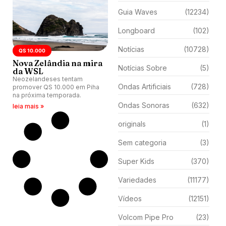
Guia Waves
(12234)
Longboard
(102)
Notícias
(10728)
QS 10.000
Nova Zelândia na mira
Notícias Sobre
(5)
da WSL
Neozelandeses tentam
Ondas Artificiais
(728)
promover QS 10.000 em Piha
na próxima temporada.
Ondas Sonoras
(632)
leia mais »
originals
(1)
Sem categoria
(3)
Super Kids
(370)
Variedades
(11177)
Vídeos
(12151)
Volcom Pipe Pro
(23)