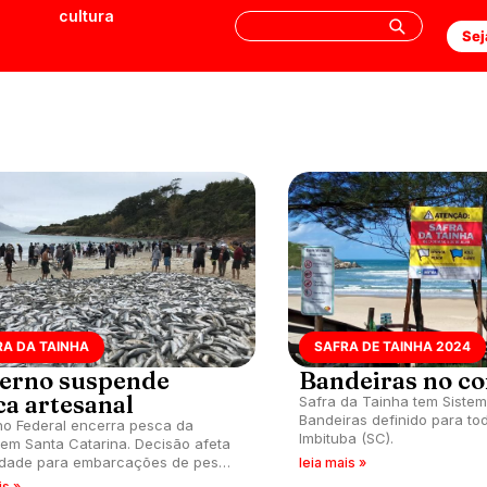
cultura
Sej
RA DA TAINHA
SAFRA DE TAINHA 2024
erno suspende
Bandeiras no c
ca artesanal
Safra da Tainha tem Siste
Bandeiras definido para to
o Federal encerra pesca da
Imbituba (SC).
 em Santa Catarina. Decisão afeta
idade para embarcações de pesca
leia mais »
nal.
is »