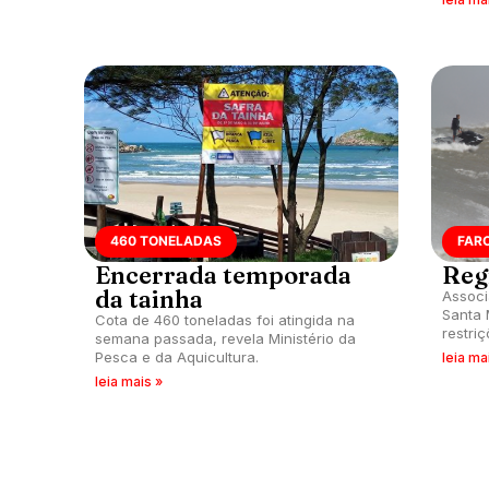
460 TONELADAS
FAR
Encerrada temporada
Reg
da tainha
Associ
Santa 
Cota de 460 toneladas foi atingida na
restri
semana passada, revela Ministério da
de pes
Pesca e da Aquicultura.
leia ma
leia mais »