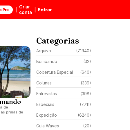
Criar
Entrar
a Pro
conta
Categorias
Arquivo
(71940)
Bombando
(32)
Cobertura Especial
(640)
Colunas
(339)
Entrevistas
(398)
omando
Especiais
(7711)
ma de
das praias de
Expedição
(6240)
Guia Waves
(20)