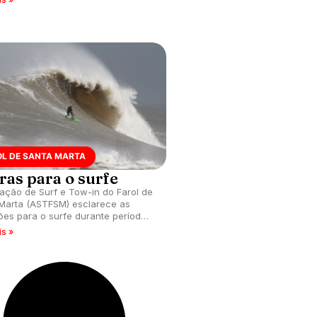
OL DE SANTA MARTA
ras para o surfe
ação de Surf e Tow-in do Farol de
Marta (ASTFSM) esclarece as
ções para o surfe durante período
ca da tainha em Santa Catarina.
is »