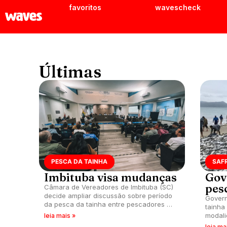
favoritos
wavescheck
Últimas
PESCA DA TAINHA
SAF
Imbituba visa mudanças
Gov
pes
Câmara de Vereadores de Imbituba (SC)
decide ampliar discussão sobre período
Govern
da pesca da tainha entre pescadores e
tainha
surfistas e busca atualizar lei de 1995.
modal
leia mais »
artesa
leia ma