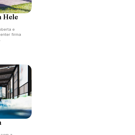
m Hele
oberta e
enter firma
dos
 do clube.
m
a com a