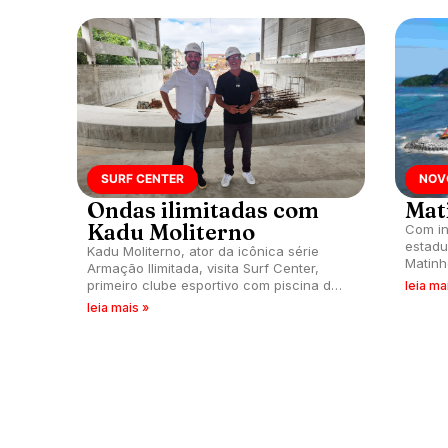
SURF CENTER
NOV
Ondas ilimitadas com
Mat
Kadu Moliterno
Com in
estadu
Kadu Moliterno, ator da icônica série
Matinh
Armação Ilimitada, visita Surf Center,
primeiro clube esportivo com piscina de
leia ma
surfe, em Curitiba (PR).
leia mais »