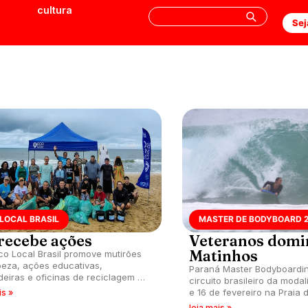
cultura
Sej
LOCAL BRASIL
MASTER DE BODYBOARD 
 recebe ações
Veteranos dom
Matinhos
o Local Brasil promove mutirões
peza, ações educativas,
Paraná Master Bodyboardi
deiras e oficinas de reciclagem do
circuito brasileiro da moda
o de Verão Praia Limpa no Paraná
e 16 de fevereiro na Praia
is »
a Catarina.
Caiobá, Matinhos (PR).
leia mais »