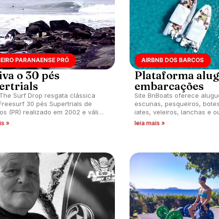
MEIRO PARANAENSE PRÓ
AIRBNB DOS BARCOS
iva o 30 pés
Plataforma alu
ertrials
embarcações
The Surf Drop resgata clássica
Site BnBoats oferece alugu
Freesurf 30 pés Supertrials de
escunas, pesqueiros, bote
os (PR) realizado em 2002 e válida
iates, veleiros, lanchas e o
rimeiro circuito paranaense
embarcações para curtir lito
is »
leia mais »
ional.
com preços acessíveis.