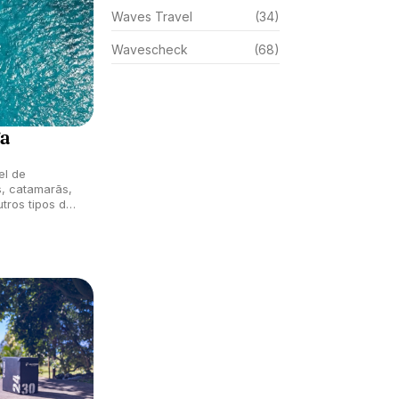
Waves Travel
(34)
Wavescheck
(68)
ga
el de
s, catamarãs,
utros tipos de
ral do Brasil