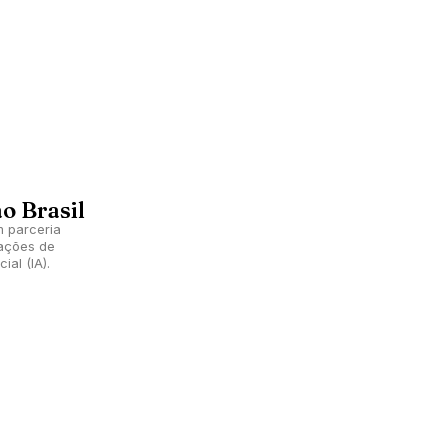
o Brasil
m parceria
ações de
ial (IA).