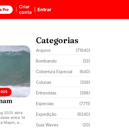
Criar
Entrar
a Pro
conta
Categorias
Arquivo
(71940)
Bombando
(32)
Cobertura Especial
(640)
Colunas
(339)
2025
Entrevistas
(398)
inam
Especiais
(7711)
ng 2025 abre
Expedição
(6240)
lidade entre 14
 da Mapin, em
Guia Waves
(20)