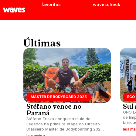
favoritos
wavescheck
Últimas
MASTER DE BODYBOARD 2025
ECO 
Stéfano vence no
Sul
Paraná
ONG Ec
de lim
Stéfano Triska conquista título da
brinca
Legends na primeira etapa do Circuito
Projet
Brasileiro Master de Bodyboarding 2025,
leia ma
e Sant
realizada na Praia Brava de Caiobá,
leia mais »