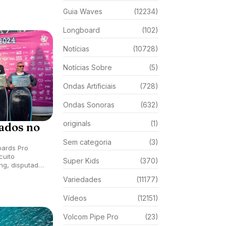
Guia Waves
(12234)
Longboard
(102)
Notícias
(10728)
Notícias Sobre
(5)
Ondas Artificiais
(728)
Ondas Sonoras
(632)
originals
(1)
ados no
Sem categoria
(3)
ards Pro
cuito
Super Kids
(370)
ng, disputada
lia, Ilha do
Variedades
(11177)
Vídeos
(12151)
Volcom Pipe Pro
(23)