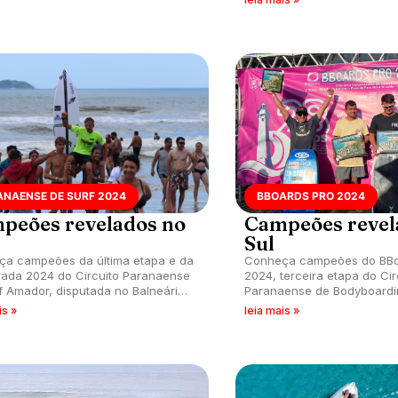
ANAENSE DE SURF 2024
BBOARDS PRO 2024
peões revelados no
Campeões revel
Sul
a campeões da última etapa e da
Conheça campeões do BBo
ada 2024 do Circuito Paranaense
2024, terceira etapa do Cir
f Amador, disputada no Balneário
Paranaense de Bodyboardi
nema, Pontal do Paraná (PR).
na Praia de Fora, Nova Brasí
is »
leia mais »
Mel (PR).