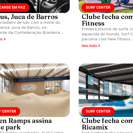
CANSE EM PAZ
SURF CENTER
us, Juca de Barros
Clube fecha co
Fitness
brasileiro de luto com a morte do
ense Juca de Barros, ex-
Primeira piscina de surfe c
ente da Confederação Brasileira
aquecida do mundo, Surf C
fe.
parceria com Hele Fitness
is »
como fornecedora oficial 
leia mais »
equipamentos da academia
F CENTER
SURF CENTER
en Ramps assina
Clube fecha co
te park
Ricamix
0 metros quadrados, Surf Center
Surf Center fecha parceri