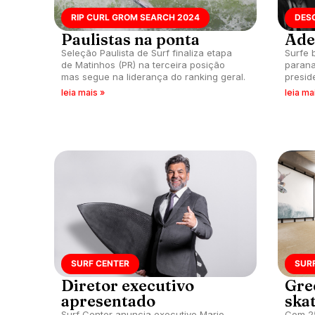
RIP CURL GROM SEARCH 2024
DES
Paulistas na ponta
Ade
Seleção Paulista de Surf finaliza etapa
Surfe 
de Matinhos (PR) na terceira posição
parana
mas segue na liderança do ranking geral.
presid
de Sur
leia mais »
leia ma
SURF CENTER
SUR
Diretor executivo
Gre
apresentado
ska
Surf Center anuncia executivo Mario
Com 25