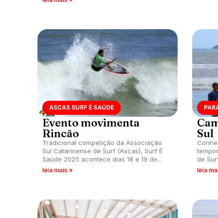
Matinhos (PR).
ASCAS SURF É SAÚDE
PAR
Evento movimenta
Cam
Rincão
Sul
Tradicional competição da Associação
Conheç
Sul Catarinense de Surf (Ascas), Surf É
tempor
Saúde 2025 acontece dias 18 e 19 de
de Sur
janeiro na Beira Mar, Balneário Rincão
de Ipa
leia mais »
leia ma
(SC). Inscrições abertas.