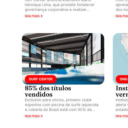
Henrique Lima, que promete fortalecer
aprese
governança corporativa e realizar
dos mo
estratégia de crescimento da marca,
leia mais »
leia ma
onde pretende instalar 20 clubes no
Brasil.
SURF CENTER
OND
85% dos títulos
Inst
vendidos
ver
Exclusivo para sócios, primeiro clube
Instit
esportivo com piscina de surfe aquecida
alerta
e coberta do Brasil está com 40% da
estado
obra concluída Entrega está prevista
Santa 
leia mais »
leia ma
para dezembro de 2024.
do Sul