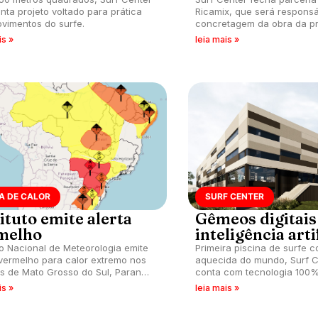
nta projeto voltado para prática
Ricamix, que será responsá
vimentos do surfe.
concretagem da obra da pr
de surfe coberta e aqueci
is »
leia mais »
A DE CALOR
SURF CENTER
ituto emite alerta
Gêmeos digitais
melho
inteligência arti
uto Nacional de Meteorologia emite
Primeira piscina de surfe c
 vermelho para calor extremo nos
aquecida do mundo, Surf C
s de Mato Grosso do Sul, Paraná,
conta com tecnologia 100%
Catarina, São Paulo e Rio Grande
is »
leia mais »
 neste fim de semana.