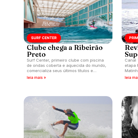
SURF CENTER
PRI
Clube chega a Ribeirão
Rev
Preto
Sup
Surf Center, primeiro clube com piscina
Canal 
de ondas coberta e aquecida do mundo,
etapa 
comercializa seus últimos títulos e
Matinh
anuncia pré-lançamento da segunda
pelo p
leia mais »
leia ma
unidade em Ribeirão Preto (SP).
profiss