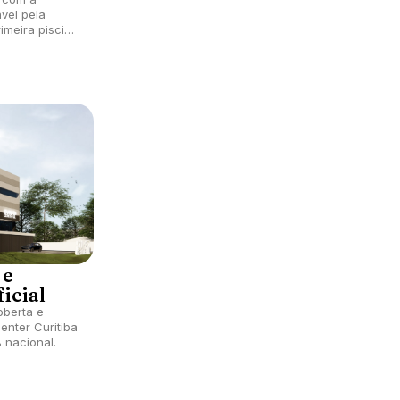
vel pela
imeira piscina
da do mundo.
 e
ficial
oberta e
enter Curitiba
 nacional.