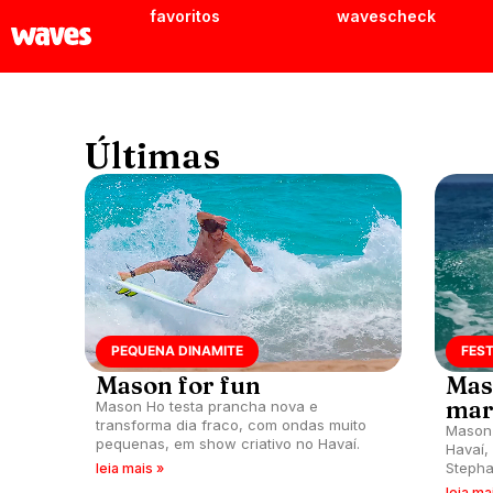
favoritos
wavescheck
Últimas
PEQUENA DINAMITE
FEST
Mason for fun
Mas
mar
Mason Ho testa prancha nova e
transforma dia fraco, com ondas muito
Mason 
pequenas, em show criativo no Havaí.
Havaí,
Stepha
leia mais »
Bryant
leia ma