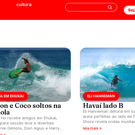
cultura
Sej
A EM EHUKAI
ELI HANNEMAN
on e Coco soltos na
Havaí lado B
ola
Eli Hanneman detona em b
areia perfeitas ao lado de Pipel
Ho recebe amigos em Ehukai,
Shore revela ondas inusita
 para sessão leve e divertida.
divertidas fora do padrão c
nie Gilmore, Dion Agius e Harry
leia mais »
 entram na dança havaiana.
is »