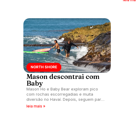
NORTH SHORE
Mason descontrai com
Baby
Mason Ho e Baby Bear exploram pico
com rochas escorregadias e muita
diversão no Havaí. Depois, seguem para
Backdoor para compartilhar risadas e
leia mais »
manobras com amigos.