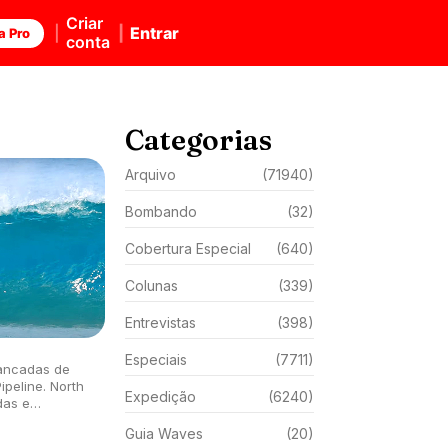
Criar
Entrar
a Pro
conta
Categorias
Arquivo
(71940)
Bombando
(32)
Cobertura Especial
(640)
Colunas
(339)
Entrevistas
(398)
Especiais
(7711)
ancadas de
ine. North
Expedição
(6240)
das e
lássico.
Guia Waves
(20)