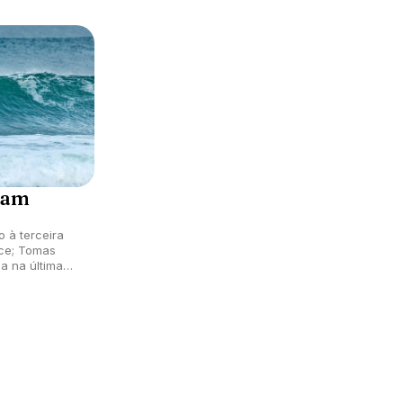
nam
 à terceira
nce; Tomas
a na última
nca com os