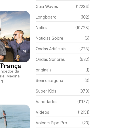
Guia Waves
(12234)
Longboard
(102)
Notícias
(10728)
Notícias Sobre
(5)
Ondas Artificiais
(728)
Ondas Sonoras
(632)
 França
originals
(1)
vencedor da
riel Medina
Sem categoria
(3)
g.
Super Kids
(370)
Variedades
(11177)
Vídeos
(12151)
Volcom Pipe Pro
(23)