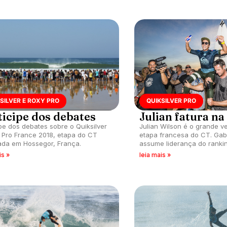
SILVER E ROXY PRO
QUIKSILVER PRO
ticipe dos debates
Julian fatura na
ipe dos debates sobre o Quiksilver
Julian Wilson é o grande 
 Pro France 2018, etapa do CT
etapa francesa do CT. Gab
ada em Hossegor, França.
assume liderança do rankin
is »
leia mais »