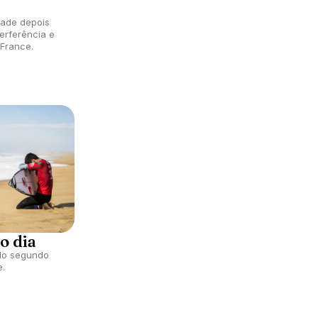
dade depois
erferência e
 France.
o dia
 do segundo
e.