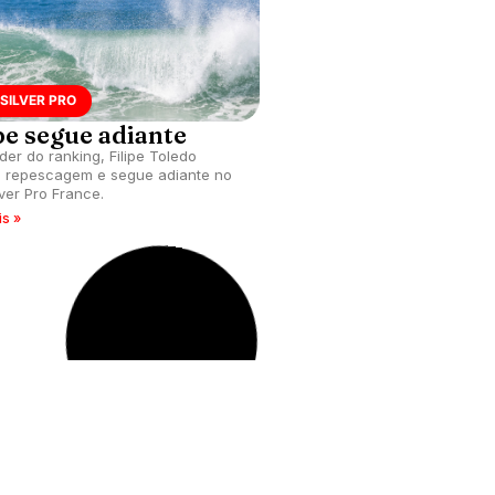
SILVER PRO
pe segue adiante
íder do ranking, Filipe Toledo
 repescagem e segue adiante no
lver Pro France.
is »