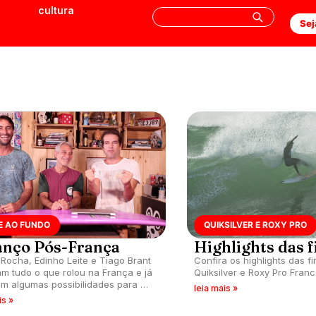
cultura
Sej
E AO FUNDO
QUIKSILVER E ROXY PRO
anço Pós-França
Highlights das f
Rocha, Edinho Leite e Tiago Brant
Confira os highlights das fi
am tudo o que rolou na França e já
Quiksilver e Roxy Pro Franc
am algumas possibilidades para a
leia mais »
de Portugal.
is »