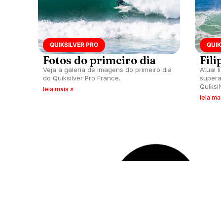
QUIKSILVER PRO
QUIK
Fotos do primeiro dia
Fili
Veja a galeria de imagens do primeiro dia
Atual l
do Quiksilver Pro France.
supera
Quiksi
leia mais »
leia ma