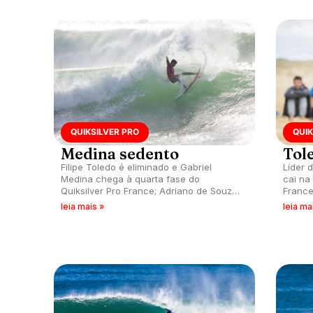
QUIKSILVER PRO
QUIK
Medina sedento
Tol
Filipe Toledo é eliminado e Gabriel
Líder 
Medina chega à quarta fase do
cai na
Quiksilver Pro France; Adriano de Souza
France
e Willian Cardoso também seguem na
leia mais »
leia ma
briga.