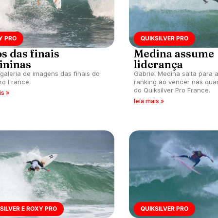
Y PRO
QUIKSILVER PRO
s das finais
Medina assume
ininas
liderança
 galeria de imagens das finais do
Gabriel Medina salta para 
ro France.
ranking ao vencer nas quar
do Quiksilver Pro France.
is »
leia mais »
SILVER E ROXY PRO
QUIKSILVER PRO