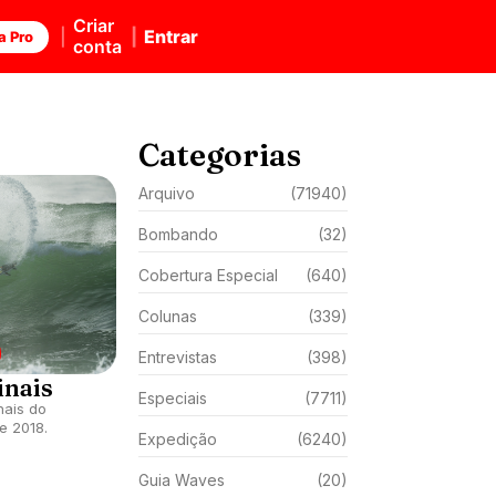
Criar
Entrar
a Pro
conta
Categorias
Arquivo
(71940)
Bombando
(32)
Cobertura Especial
(640)
Colunas
(339)
Entrevistas
(398)
inais
Especiais
(7711)
nais do
e 2018.
Expedição
(6240)
Guia Waves
(20)