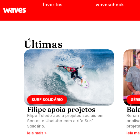
favoritos
wavescheck
Últimas
SURF SOLIDÁRIO
SÉRI
Filipe apoia projetos
Bal
Filipe Toledo apoia projetos sociais em
Renan 
Santos e Ubatuba com a rifa Surf
analis
Solidário.
projet
etapa 
leia mais »
leia ma