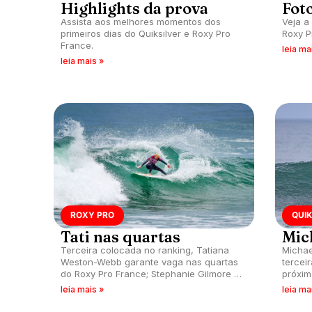
Highlights da prova
Foto
Assista aos melhores momentos dos
Veja a
primeiros dias do Quiksilver e Roxy Pro
Roxy P
France.
leia ma
leia mais »
ROXY PRO
QUIK
Tati nas quartas
Mic
Terceira colocada no ranking, Tatiana
Michae
Weston-Webb garante vaga nas quartas
tercei
do Roxy Pro France; Stephanie Gilmore e
próxim
Lakey Peterson são eliminadas.
desta s
leia mais »
leia ma