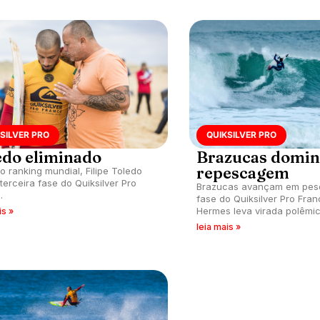
SILVER PRO
QUIKSILVER PRO
edo eliminado
Brazucas domi
repescagem
do ranking mundial, Filipe Toledo
 terceira fase do Quiksilver Pro
Brazucas avançam em peso
.
fase do Quiksilver Pro Fra
Hermes leva virada polêmic
is »
onda e sai da água na bro
leia mais »
juízes.