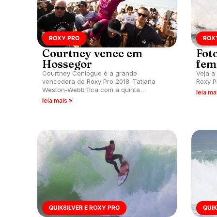
ROXY PRO
ROX
Courtney vence em
Foto
Hossegor
fem
Courtney Conlogue é a grande
Veja a
vencedora do Roxy Pro 2018. Tatiana
Roxy P
Weston-Webb fica com a quinta
leia ma
colocação na França.
leia mais »
QUIKSILVER E ROXY PRO
QUIK