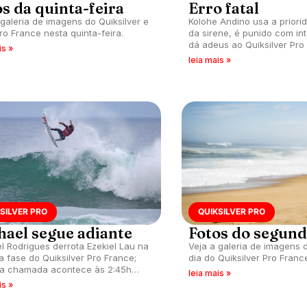
s da quinta-feira
Erro fatal
 galeria de imagens do Quiksilver e
Kolohe Andino usa a priori
ro France nesta quinta-feira.
da sirene, é punido com int
dá adeus ao Quiksilver Pro
is »
leia mais »
SILVER PRO
QUIKSILVER PRO
hael segue adiante
Fotos do segund
l Rodrigues derrota Ezekiel Lau na
Veja a galeria de imagens
ra fase do Quiksilver Pro France;
dia do Quiksilver Pro Franc
a chamada acontece às 2:45h
leia mais »
exta-feira (horário de Brasília).
is »