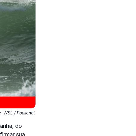
o:
WSL / Poullenot
anha, do
firmar sua