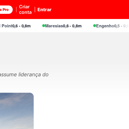
Criar
Entrar
a Pro
conta
,6 - 0,8m
Maresias
0,6 - 0,8m
Engenho
0,5 - 0,6m
assume liderança do