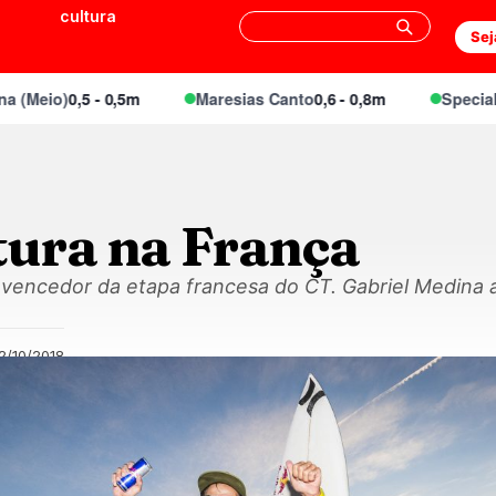
cultura
Sej
o)
0,5 - 0,5m
Maresias Canto
0,6 - 0,8m
Special Point
0
tura na França
e vencedor da etapa francesa do CT. Gabriel Medina 
2/10/2018