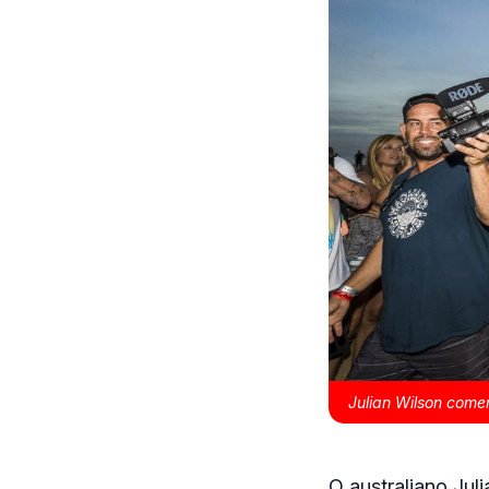
Julian Wilson come
O australiano Jul