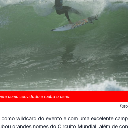
pete como convidado e rouba a cena.
Fot
u como wildcard do evento e com uma excelente camp
rrubou grandes nomes do Circuito Mundial, além de con