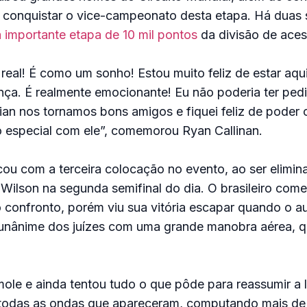
o conquistar o vice-campeonato desta etapa. Há duas 
 importante etapa de 10 mil pontos
da divisão de ace
real! É como um sonho! Estou muito feliz de estar aqui
nça. É realmente emocionante! Eu não poderia ter ped
lian nos tornamos bons amigos e fiquei feliz de poder 
 especial com ele”, comemorou Ryan Callinan.
cou com a terceira colocação no evento, ao ser elimin
n Wilson na segunda semifinal do dia. O brasileiro come
confronto, porém viu sua vitória escapar quando o au
 unânime dos juízes com uma grande manobra aérea, q
le e ainda tentou tudo o que pôde para reassumir a l
m todas as ondas que apareceram, computando mais de 