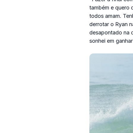
também e quero d
todos amam. Tenh
derrotar o Ryan na
desapontado na o
sonhei em ganhar 