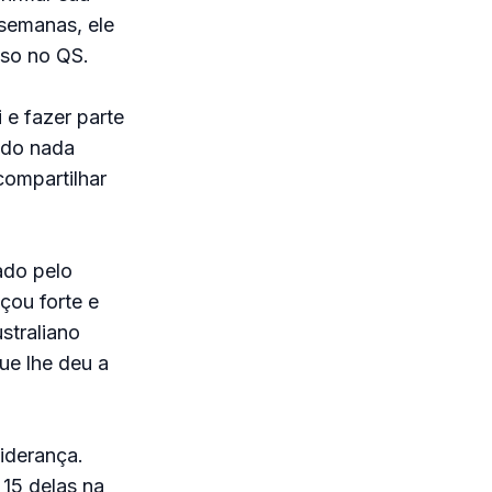
semanas, ele
sso no QS.
 e fazer parte
ido nada
compartilhar
ado pelo
çou forte e
straliano
ue lhe deu a
iderança.
15 delas na