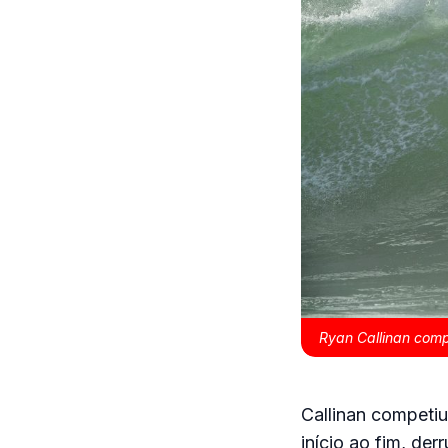
Ryan Callinan com
Callinan competi
início ao fim, de