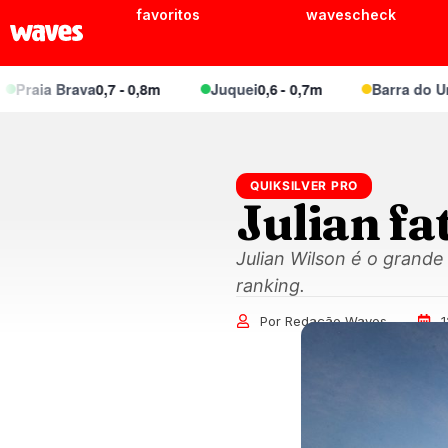
favoritos
wavescheck
a Brava
0,7 - 0,8m
Juquei
0,6 - 0,7m
Barra do Una (Mei
QUIKSILVER PRO
Julian fa
Julian Wilson é o grand
ranking.
Por Redação Waves
1