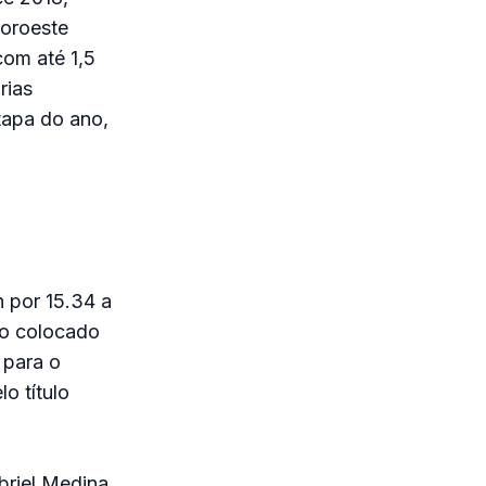
Noroeste
com até 1,5
rias
etapa do ano,
n por 15.34 a
ro colocado
 para o
o título
abriel Medina