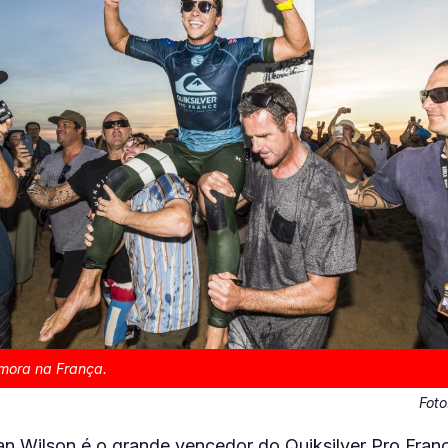
mora na França.
Fot
ian Wilson é o grande vencedor do Quiksilver Pro Fran