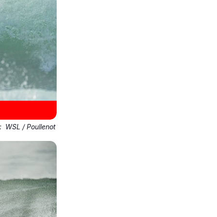
o:
WSL / Poullenot