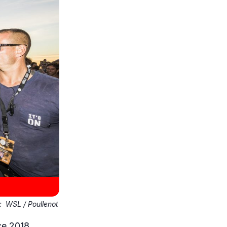
o:
WSL / Poullenot
ce 2018,