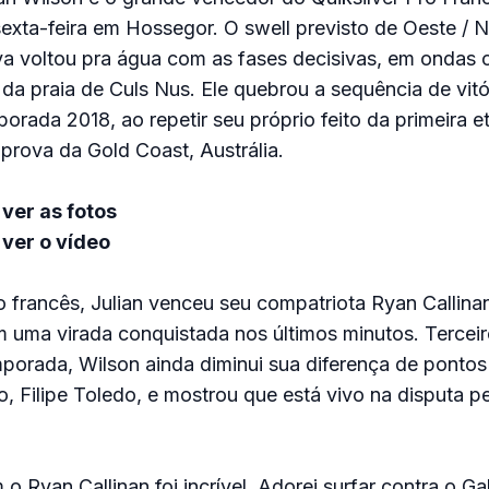
exta-feira em Hossegor. O swell previsto de Oeste / 
a voltou pra água com as fases decisivas, em ondas 
 da praia de Culs Nus. Ele quebrou a sequência de vitó
porada 2018, ao repetir seu próprio feito da primeira 
rova da Gold Coast, Austrália.
ver as fotos
ver o vídeo
o francês, Julian venceu seu compatriota Ryan Callina
m uma virada conquistada nos últimos minutos. Tercei
porada, Wilson ainda diminui sua diferença de pontos
 Filipe Toledo, e mostrou que está vivo na disputa pel
 o Ryan Callinan foi incrível. Adorei surfar contra o G