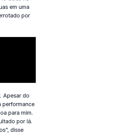
duas em uma
rrotado por
r. Apesar do
ha performance
boa para mim.
ltado por lá.
s”, disse