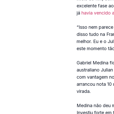
excelente fase a
já
havia vencido a
“Isso nem parece 
disso tudo na Fra
melhor. Eu e o Ju
este momento tão
Gabriel Medina fi
australiano Julia
com vantagem no 
arrancou nota 10
virada.
Medina não deu mo
Investiu forte e