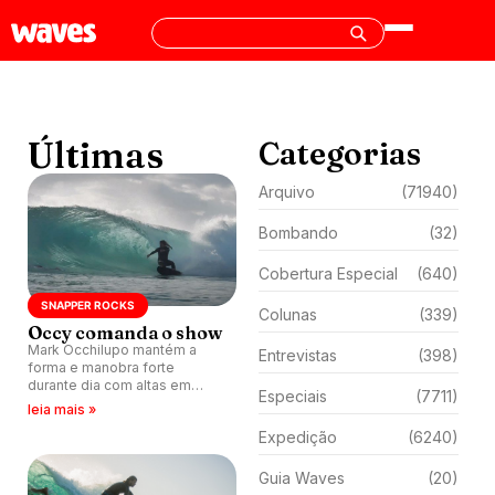
Últimas
Categorias
Arquivo
(71940)
Bombando
(32)
Cobertura Especial
(640)
SNAPPER ROCKS
Colunas
(339)
Occy comanda o show
Mark Occhilupo mantém a
Entrevistas
(398)
forma e manobra forte
durante dia com altas em
Especiais
(7711)
Snapper Rocks, Austrália.
leia mais »
Expedição
(6240)
Guia Waves
(20)