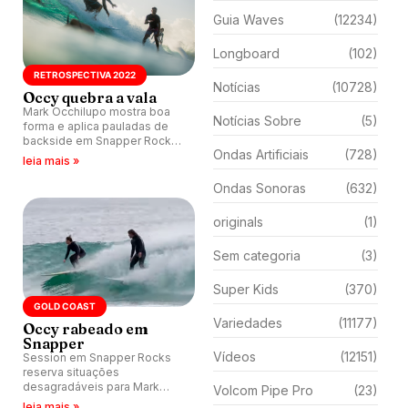
Guia Waves
(12234)
Longboard
(102)
RETROSPECTIVA 2022
Notícias
(10728)
Occy quebra a vala
Mark Occhilupo mostra boa
Notícias Sobre
(5)
forma e aplica pauladas de
backside em Snapper Rocks,
Ondas Artificiais
(728)
Austrália.
leia mais »
Ondas Sonoras
(632)
originals
(1)
Sem categoria
(3)
Super Kids
(370)
GOLD COAST
Variedades
(11177)
Occy rabeado em
Snapper
Vídeos
(12151)
Session em Snapper Rocks
reserva situações
desagradáveis para Mark
Volcom Pipe Pro
(23)
Occhilupo na Austrália.
leia mais »