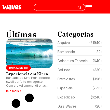
Últimas
Categorias
Arquivo
(71940)
Bombando
(32)
Cobertura Especial
(640)
PARA ASSISTIR
Colunas
(339)
Experiência em Kirra
Bancada de Kirra Point recebe
Entrevistas
(398)
swell perfeito em agosto.
Com crowd ameno, direitas
Especiais
(7711)
reforçam potencial da região.
leia mais »
Expedição
(6240)
Guia Waves
(20)