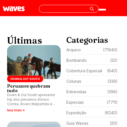
Últimas
Categorias
Arquivo
(71940)
Bombando
(32)
Cobertura Especial
(640)
DOWN & OUT SOUTH
Colunas
(339)
Peruanos quebram
tudo
Entrevistas
(398)
Down & Out South apresenta
trip dos peruanos Alonso
Especiais
(7711)
Correa, Álvaro Malpartida e
Joaquín del Castillo por
leia mais »
Expedição
(6240)
Indonésia, Dubai e outros
picos.
Guia Waves
(20)