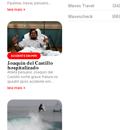
Pipeline, Havaí, peruano
Waves Travel
(34)
Joaquin del Castillo realiza
leia mais »
cirurgia.
Wavescheck
(68)
ACIDENTE EM PIPE
Joaquin del Castillo
hospitalizado
Atleta peruano Joaquin del
Castillo sofre grave fratura no
quadril após acidente em
Pipeline, Havaí. Família faz
leia mais »
vaquinha para arcar com
intervenção cirúrgica.