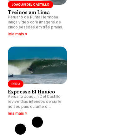
JOAQUIN DEL CASTILLO
Treinos em Lima
Peruano de Punta Hermosa
lança vídeo com imagens de
cinco sessões em três praias.
leia mais »
PERU
Expresso El Huaico
Peruano Joaquin Del Castillo
revive dias intensos de surfe
no seu país durante o
fenômeno “El Niño costero”.
leia mais »