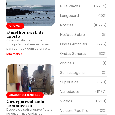
Guia Waves
(12234)
Longboard
(102)
Notícias
(10728)
GROWER
O melhor swell de
Notícias Sobre
(5)
agosto
Cinegrafista Bombom e
Ondas Artificiais
(728)
fotógrafo Tojal embarcaram
para Lombok com galera e
registram cinco dias de altas
Ondas Sonoras
(632)
leia mais »
ondas em Desert Point,
Indonésia.
originals
(1)
Sem categoria
(3)
Super Kids
(370)
Variedades
(11177)
JOAQUIN DEL CASTILLO
Cirurgia realizada
Vídeos
(12151)
com sucesso
Depois de sofrer grave fratura
Volcom Pipe Pro
(23)
no quadril nas ondas de