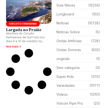
Guia Waves
(12234)
Longboard
(102)
Notícias
(10728)
CIRCUITO ITANHAENSE
Largada no Praião
Notícias Sobre
(5)
Abertura do Circuito
Itanhaense de Surf rola nos
Ondas Artificiais
(728)
dias 9 e 10 de outubro na
Praia do Centro, em Itanhaém
leia mais »
(SP).
Ondas Sonoras
(632)
originals
(1)
Sem categoria
(3)
Super Kids
(370)
Variedades
(11177)
Vídeos
(12151)
Volcom Pipe Pro
(23)