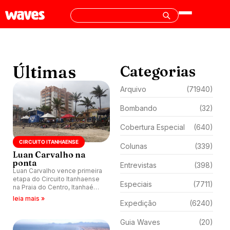
Últimas
Categorias
Arquivo
(71940)
Bombando
(32)
Cobertura Especial
(640)
CIRCUITO ITANHAENSE
Colunas
(339)
Luan Carvalho na
ponta
Entrevistas
(398)
Luan Carvalho vence primeira
etapa do Circuito Itanhaense
Especiais
(7711)
na Praia do Centro, Itanhaém
(SP).
leia mais »
Expedição
(6240)
Guia Waves
(20)