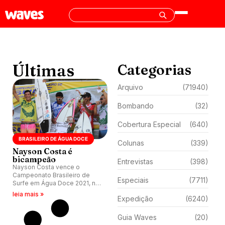
Últimas
Categorias
Arquivo
(71940)
Bombando
(32)
Cobertura Especial
(640)
BRASILEIRO DE ÁGUA DOCE
Colunas
(339)
Nayson Costa é
bicampeão
Entrevistas
(398)
Nayson Costa vence o
Campeonato Brasileiro de
Especiais
(7711)
Surfe em Água Doce 2021, na
Ilha do Mosqueiro (PA).
leia mais »
Expedição
(6240)
Guia Waves
(20)