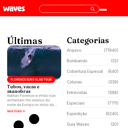
Últimas
Categorias
Arquivo
(71940)
Bombando
(32)
Cobertura Especial
(640)
FLORENCE EURO SLAB TOUR
Colunas
(339)
Tubos, vacas e
manobras
Entrevistas
(398)
Nathan Florence e irmão Ivan
enfrentam frio intenso do
Especiais
(7711)
norte da Europa no início do
Euro Slab Tour 2024.
leia mais »
Expedição
(6240)
Guia Waves
(20)