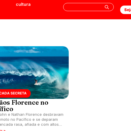
cultura
Sej
CADA SECRETA
ãos Florence no
ífico
ohn e Nathan Florence desbravam
emoto no Pacífico e se deparam
ncada rasa, afiada e com altos
is »