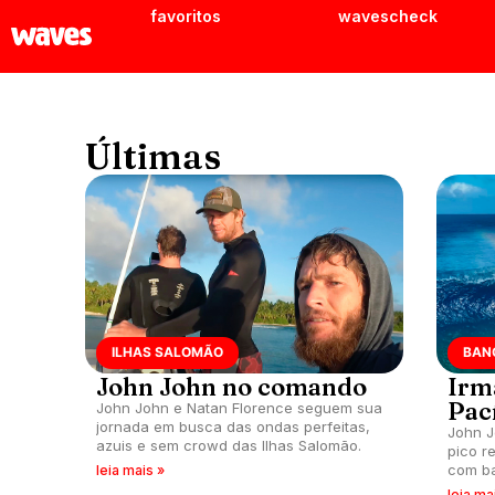
favoritos
wavescheck
Últimas
ILHAS SALOMÃO
BAN
John John no comando
Irm
Pac
John John e Natan Florence seguem sua
jornada em busca das ondas perfeitas,
John J
azuis e sem crowd das Ilhas Salomão.
pico r
com ba
leia mais »
tubos.
leia ma