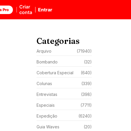
Criar
Entrar
a Pro
conta
Categorias
Arquivo
(71940)
Bombando
(32)
Cobertura Especial
(640)
Colunas
(339)
Entrevistas
(398)
Especiais
(7711)
Expedição
(6240)
Guia Waves
(20)