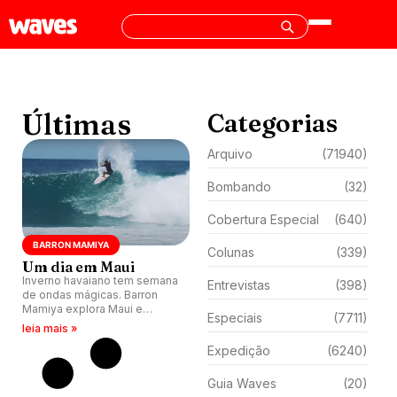
Últimas
Categorias
Arquivo
(71940)
Bombando
(32)
Cobertura Especial
(640)
BARRON MAMIYA
Colunas
(339)
Um dia em Maui
Inverno havaiano tem semana
Entrevistas
(398)
de ondas mágicas. Barron
Mamiya explora Maui e
Especiais
(7711)
encontra condições épicas.
leia mais »
Expedição
(6240)
Guia Waves
(20)