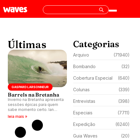
Últimas
Categorias
Arquivo
(71940)
Bombando
(32)
Cobertura Especial
(640)
GASPARD LARSONNEUR
Colunas
(339)
Barrels na Bretanha
Inverno na Bretanha apresenta
Entrevistas
(398)
sessões épicas para quem
sabe momento certo. Ian
Especiais
(7711)
Fontaine e amigos encontram
leia mais »
ondas cristalinas e tubulares
Expedição
(6240)
em dia perfeito.
Guia Waves
(20)