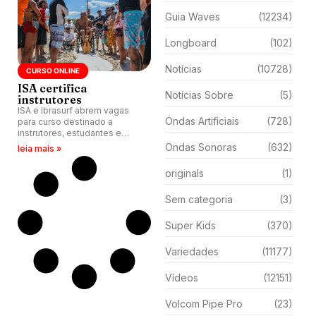
Guia Waves
(12234)
Longboard
(102)
Notícias
(10728)
CURSO ONLINE
ISA certifica
Notícias Sobre
(5)
instrutores
ISA e Ibrasurf abrem vagas
Ondas Artificiais
(728)
para curso destinado a
instrutores, estudantes e
profissionais do surfe.
Ondas Sonoras
(632)
leia mais »
originals
(1)
Sem categoria
(3)
Super Kids
(370)
Variedades
(11177)
Vídeos
(12151)
Volcom Pipe Pro
(23)