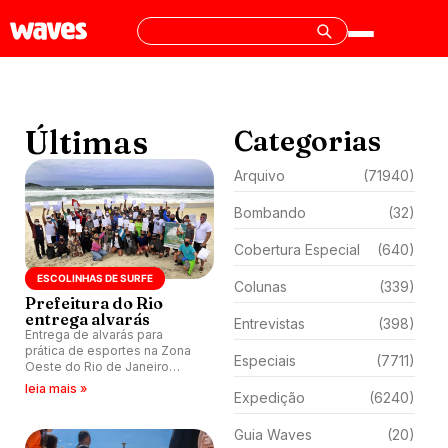
Últimas
Categorias
Arquivo
(71940)
Bombando
(32)
Cobertura Especial
(640)
ESCOLINHAS DE SURFE
Colunas
(339)
Prefeitura do Rio
entrega alvarás
Entrevistas
(398)
Entrega de alvarás para
prática de esportes na Zona
Especiais
(7711)
Oeste do Rio de Janeiro
emociona instrutores. “Nunca
leia mais »
Expedição
(6240)
fomos tão bem tratados”, diz
Andréa Lopes.
Guia Waves
(20)