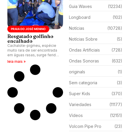
Guia Waves
(12234)
Longboard
(102)
Notícias
(10728)
PRAIA DO JOSÉ MENINO
Resgatado golfinho
Notícias Sobre
(5)
encalhado
Cachalote-pigmeu, espécie
Ondas Artificiais
(728)
muito rara de ser encontrada
em águas rasas, surge ferido
em Santos e é confundido
Ondas Sonoras
(632)
leia mais »
com tubarão.
originals
(1)
Sem categoria
(3)
Super Kids
(370)
Variedades
(11177)
Vídeos
(12151)
Volcom Pipe Pro
(23)