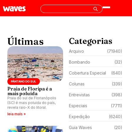
Últimas
Categorias
Arquivo
(71940)
Bombando
(32)
Cobertura Especial
(640)
PÂNTANO DO SUL
Colunas
(339)
Praia de Floripa é a
mais poluída
Entrevistas
(398)
Praia do sul de Florianópolis
(SC) é mais poluída do país,
Especiais
(7711)
revela raio-X do litoral.
leia mais »
Expedição
(6240)
Guia Waves
(20)