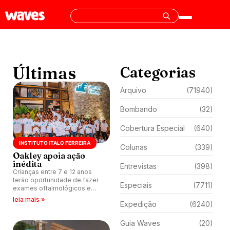
Últimas
Categorias
Arquivo
(71940)
Bombando
(32)
Cobertura Especial
(640)
INSTITUTO ITALO FERREIRA
Colunas
(339)
Oakley apoia ação
inédita
Entrevistas
(398)
Crianças entre 7 e 12 anos
terão oportunidade de fazer
Especiais
(7711)
exames oftalmológicos e
receber par de óculos da
leia mais »
Expedição
(6240)
marca.
Guia Waves
(20)