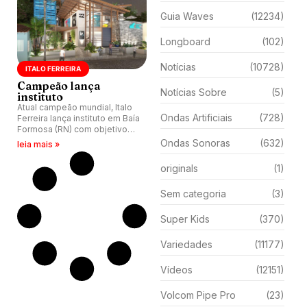
Guia Waves
(12234)
Longboard
(102)
Notícias
(10728)
ITALO FERREIRA
Campeão lança
Notícias Sobre
(5)
instituto
Atual campeão mundial, Italo
Ondas Artificiais
(728)
Ferreira lança instituto em Baía
Formosa (RN) com objetivo
principal de fomentar o
Ondas Sonoras
(632)
leia mais »
esporte.
originals
(1)
Sem categoria
(3)
Super Kids
(370)
Variedades
(11177)
Vídeos
(12151)
Volcom Pipe Pro
(23)