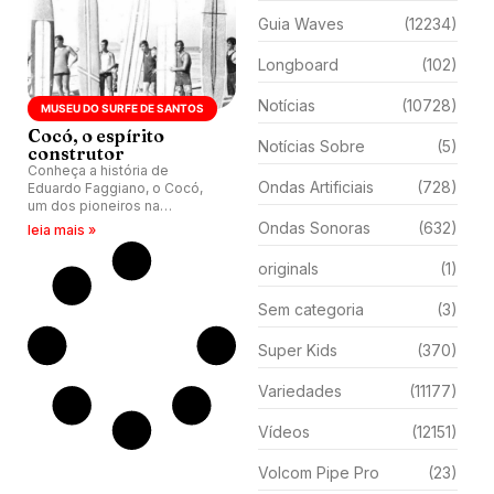
Guia Waves
(12234)
Longboard
(102)
Notícias
(10728)
MUSEU DO SURFE DE SANTOS
Cocó, o espírito
Notícias Sobre
(5)
construtor
Conheça a história de
Ondas Artificiais
(728)
Eduardo Faggiano, o Cocó,
um dos pioneiros na
fabricação de pranchas no
Ondas Sonoras
(632)
leia mais »
Brasil.
originals
(1)
Sem categoria
(3)
Super Kids
(370)
Variedades
(11177)
Vídeos
(12151)
Volcom Pipe Pro
(23)