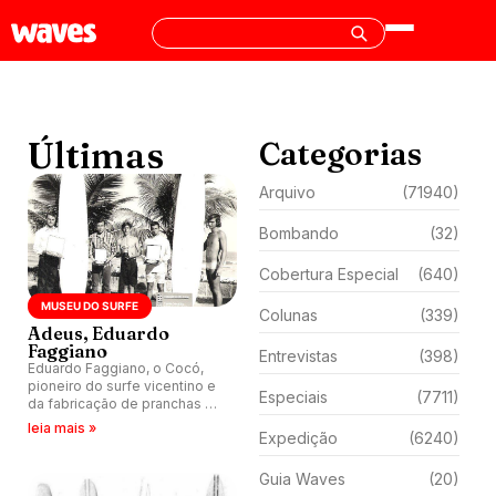
Últimas
Categorias
Arquivo
(71940)
Bombando
(32)
Cobertura Especial
(640)
MUSEU DO SURFE
Colunas
(339)
Adeus, Eduardo
Faggiano
Entrevistas
(398)
Eduardo Faggiano, o Cocó,
pioneiro do surfe vicentino e
Especiais
(7711)
da fabricação de pranchas no
Brasil, morre aos 73 anos.
leia mais »
Expedição
(6240)
Guia Waves
(20)