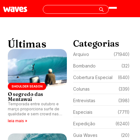
Últimas
Categorias
Arquivo
(71940)
Bombando
(32)
Cobertura Especial
(640)
SHOULDER SEASON
Colunas
(339)
O segredo das
Mentawai
Entrevistas
(398)
Temporada entre outubro e
março proporciona surfe de
Especiais
(7711)
qualidade e sem crowd nas
Mentawai, Indonésia.
leia mais »
Expedição
(6240)
Guia Waves
(20)