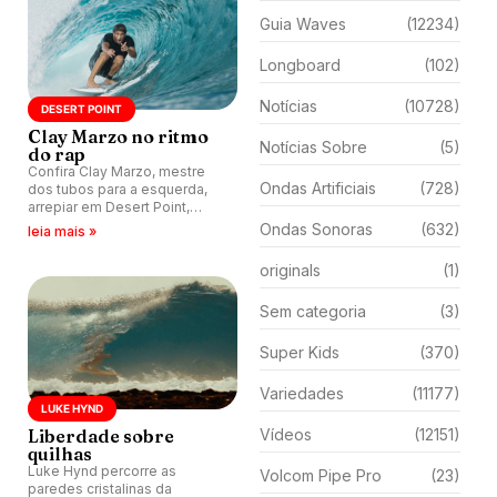
Guia Waves
(12234)
Longboard
(102)
Notícias
(10728)
DESERT POINT
Clay Marzo no ritmo
Notícias Sobre
(5)
do rap
Confira Clay Marzo, mestre
Ondas Artificiais
(728)
dos tubos para a esquerda,
arrepiar em Desert Point,
Indonésia.
Ondas Sonoras
(632)
leia mais »
originals
(1)
Sem categoria
(3)
Super Kids
(370)
Variedades
(11177)
LUKE HYND
Liberdade sobre
Vídeos
(12151)
quilhas
Luke Hynd percorre as
Volcom Pipe Pro
(23)
paredes cristalinas da