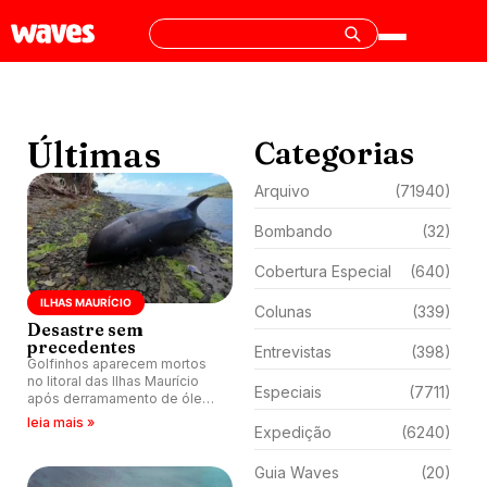
Últimas
Categorias
Arquivo
(71940)
Bombando
(32)
Cobertura Especial
(640)
ILHAS MAURÍCIO
Colunas
(339)
Desastre sem
precedentes
Entrevistas
(398)
Golfinhos aparecem mortos
no litoral das Ilhas Maurício
Especiais
(7711)
após derramamento de óleo
na região.
leia mais »
Expedição
(6240)
Guia Waves
(20)