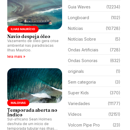
Guia Waves
(12234)
Longboard
(102)
Notícias
(10728)
ILHAS MAURÍCIO
Navio despeja óleo
Notícias Sobre
(5)
Vazamento de óleo gera crise
ambiental nas paradisíacas
Ondas Artificiais
(728)
Ilhas Maurício.
leia mais »
Ondas Sonoras
(632)
originals
(1)
Sem categoria
(3)
Super Kids
(370)
MALDIVAS
Variedades
(11177)
Temporada aberta no
Índico
Vídeos
(12151)
Sul-africano Sean Holmes
desfruta de um início de
Volcom Pipe Pro
(23)
temporada tubular nas ilhas