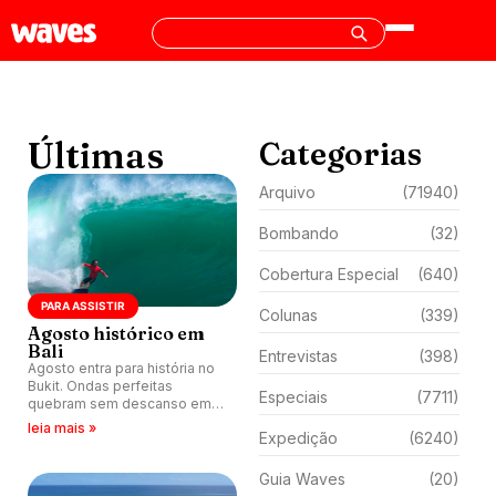
Últimas
Categorias
Arquivo
(71940)
Bombando
(32)
Cobertura Especial
(640)
PARA ASSISTIR
Colunas
(339)
Agosto histórico em
Bali
Entrevistas
(398)
Agosto entra para história no
Bukit. Ondas perfeitas
Especiais
(7711)
quebram sem descanso em
Bali e fazem alegria de locais
leia mais »
Expedição
(6240)
e visitantes.
Guia Waves
(20)