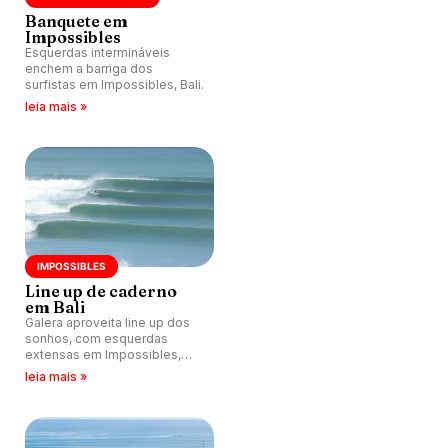
Banquete em
Impossibles
Esquerdas intermináveis
enchem a barriga dos
surfistas em Impossibles, Bali.
leia mais »
IMPOSSIBLES
Line up de caderno
em Bali
Galera aproveita line up dos
sonhos, com esquerdas
extensas em Impossibles,
Indonésia.
leia mais »