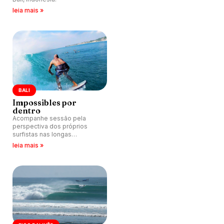
leia mais »
BALI
Impossibles por
dentro
Acompanhe sessão pela
perspectiva dos próprios
surfistas nas longas
esquerdas de Impossibles,
leia mais »
Bali.