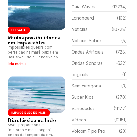
Guia Waves
(12234)
Longboard
(102)
Notícias
(10728)
ULUWATU
Muitas possibilidades
Notícias Sobre
(5)
em Impossibles
Impossibles quebra com
Ondas Artificiais
(728)
perfeição na maré baixa em
Bali. Swell de sul encaixa com
vento terral e tubos quebram
Ondas Sonoras
(632)
leia mais »
durante todo dia.
originals
(1)
Sem categoria
(3)
Super Kids
(370)
Variedades
(11177)
IMPOSSIBLES E BINGIN
Dia clássico na Indo
Vídeos
(12151)
Swell proporciona as
"maiores e mais longas"
Volcom Pipe Pro
(23)
ondas da temporada em