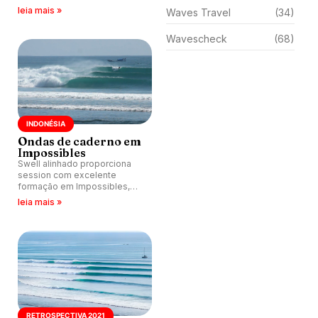
Impossibles e Bingin,
leia mais »
Waves Travel
(34)
Indonésia.
Wavescheck
(68)
INDONÉSIA
Ondas de caderno em
Impossibles
Swell alinhado proporciona
session com excelente
formação em Impossibles,
Indonésia.
leia mais »
RETROSPECTIVA 2021