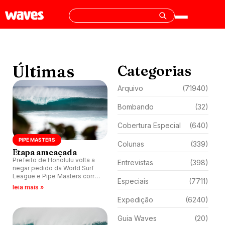
Últimas
Categorias
Arquivo
(71940)
Bombando
(32)
Cobertura Especial
(640)
PIPE MASTERS
Colunas
(339)
Etapa ameaçada
Prefeito de Honolulu volta a
Entrevistas
(398)
negar pedido da World Surf
League e Pipe Masters corre
Especiais
(7711)
risco de sair do calendário do
leia mais »
Tour em 2019.
Expedição
(6240)
Guia Waves
(20)