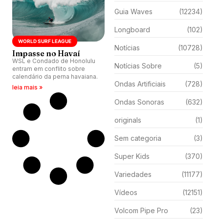
Guia Waves
(12234)
Longboard
(102)
WORLD SURF LEAGUE
Notícias
(10728)
Impasse no Havaí
WSL e Condado de Honolulu
Notícias Sobre
(5)
entram em conflito sobre
calendário da perna havaiana.
Ondas Artificiais
(728)
leia mais »
Ondas Sonoras
(632)
originals
(1)
Sem categoria
(3)
Super Kids
(370)
Variedades
(11177)
Vídeos
(12151)
Volcom Pipe Pro
(23)