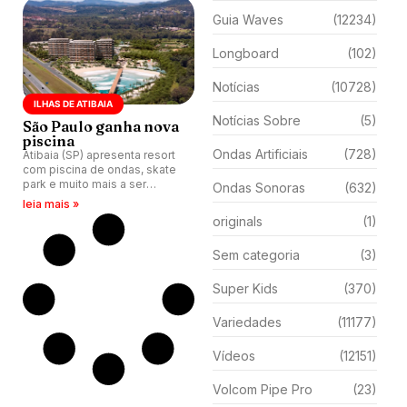
Guia Waves
(12234)
Longboard
(102)
Notícias
(10728)
ILHAS DE ATIBAIA
Notícias Sobre
(5)
São Paulo ganha nova
piscina
Ondas Artificiais
(728)
Atibaia (SP) apresenta resort
com piscina de ondas, skate
park e muito mais a ser
Ondas Sonoras
(632)
inaugurado em 2027.
leia mais »
originals
(1)
Sem categoria
(3)
Super Kids
(370)
Variedades
(11177)
Vídeos
(12151)
Volcom Pipe Pro
(23)