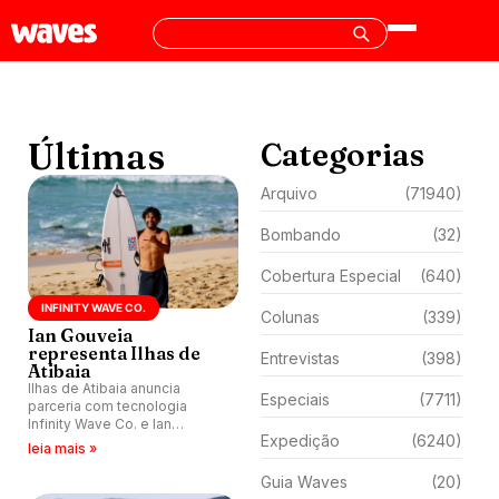
Últimas
Categorias
Arquivo
(71940)
Bombando
(32)
Cobertura Especial
(640)
INFINITY WAVE CO.
Colunas
(339)
Ian Gouveia
representa Ilhas de
Entrevistas
(398)
Atibaia
Ilhas de Atibaia anuncia
Especiais
(7711)
parceria com tecnologia
Infinity Wave Co. e Ian
Expedição
(6240)
Gouveia como embaixador da
leia mais »
piscina de ondas.
Guia Waves
(20)