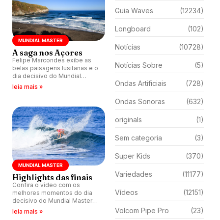
Guia Waves
(12234)
Longboard
(102)
MUNDIAL MASTER
Notícias
(10728)
A saga nos Açores
Felipe Marcondes exibe as
Notícias Sobre
(5)
belas paisagens lusitanas e o
dia decisivo do Mundial
Ondas Artificiais
(728)
Master da WSL na região dos
leia mais »
Açores.
Ondas Sonoras
(632)
originals
(1)
Sem categoria
(3)
Super Kids
(370)
MUNDIAL MASTER
Variedades
(11177)
Highlights das finais
Confira o vídeo com os
Vídeos
(12151)
melhores momentos do dia
decisivo do Mundial Master
nos Açores, Portugal.
Volcom Pipe Pro
(23)
leia mais »