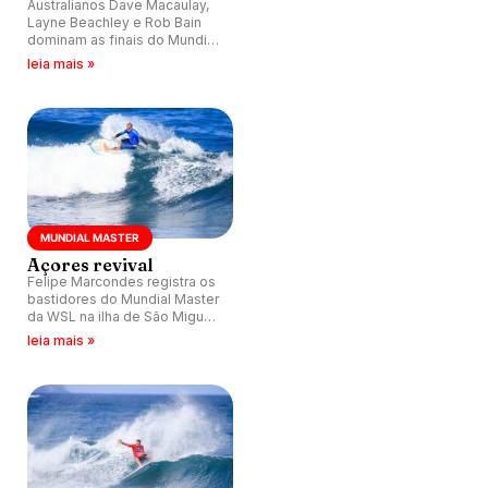
Australianos Dave Macaulay,
Layne Beachley e Rob Bain
dominam as finais do Mundial
Master da WSL.
leia mais »
MUNDIAL MASTER
Açores revival
Felipe Marcondes registra os
bastidores do Mundial Master
da WSL na ilha de São Miguel,
região dos Açores, Portugal.
leia mais »