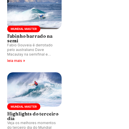
MUNDIAL MASTER
Fabinho barrado na
semi
Fabio Gouveia é derrotado
pelo australiano Dave
Macaulay na semifinal e
termina Mundial Master na
leia mais »
terceira colocação.
MUNDIAL MASTER
Highlights do terceiro
dia
Veja os melhores momentos
do terceiro dia do Mundial