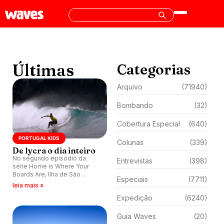
Últimas
Categorias
Arquivo
(71940)
Bombando
(32)
Cobertura Especial
(640)
PORTUGAL KIDS
Colunas
(339)
De lycra o dia inteiro
No segundo episódio da
Entrevistas
(398)
série Home is Where Your
Boards Are, Ilha de São
Especiais
(7711)
Miguel, nos Açores, serviu de
leia mais »
cenário para três dias
Expedição
(6240)
intensos de surfe
competição.
Guia Waves
(20)