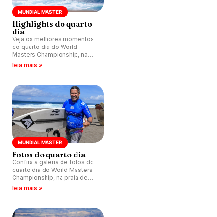
MUNDIAL MASTER
Highlights do quarto
dia
Veja os melhores momentos
do quarto dia do World
Masters Championship, na
praia de Santa Barbara,
leia mais »
Portugal.
MUNDIAL MASTER
Fotos do quarto dia
Confira a galeria de fotos do
quarto dia do World Masters
Championship, na praia de
Santa Barbara, Portugal.
leia mais »