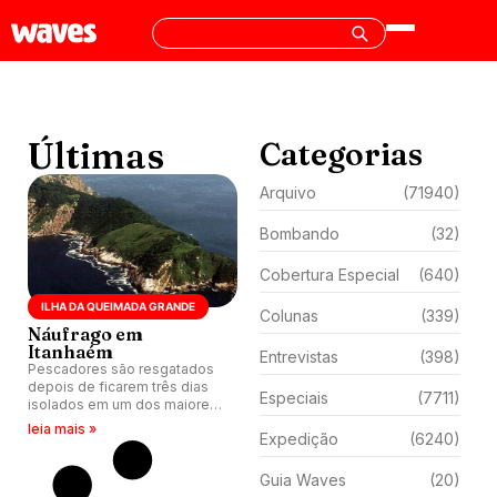
Últimas
Categorias
Arquivo
(71940)
Bombando
(32)
Cobertura Especial
(640)
ILHA DA QUEIMADA GRANDE
Colunas
(339)
Náufrago em
Itanhaém
Entrevistas
(398)
Pescadores são resgatados
depois de ficarem três dias
Especiais
(7711)
isolados em um dos maiores
serpentários naturais do
leia mais »
Expedição
(6240)
mundo.
Guia Waves
(20)