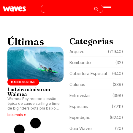
Últimas
Categorias
Arquivo
(71940)
Bombando
(32)
Cobertura Especial
(640)
CANOE SURFING
Colunas
(339)
Ladeira abaixo em
Waimea
Entrevistas
(398)
Waimea Bay recebe sessão
épica de canoe surfing e time
Especiais
(7711)
de big riders bota pra baixo
sem medo.
leia mais »
Expedição
(6240)
Guia Waves
(20)