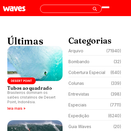
Últimas
Categorias
Arquivo
(71940)
Bombando
(32)
Cobertura Especial
(640)
DESERT POINT
Colunas
(339)
Tubos ao quadrado
Brasileiros dominam os
Entrevistas
(398)
salões cristalinos de Desert
Point, Indonésia.
Especiais
(7711)
leia mais »
Expedição
(6240)
Guia Waves
(20)