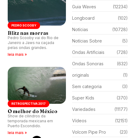
Guia Waves
(12234)
Longboard
(102)
PEDRO SCOOBY
Notícias
(10728)
Blitz nas morras
Pedro Scooby vai do Rio de
Notícias Sobre
(5)
Janeiro a Jaws na caçada
pelas ondas grandes.
Ondas Artificiais
(728)
leia mais »
Ondas Sonoras
(632)
originals
(1)
Sem categoria
(3)
Super Kids
(370)
RETROSPECTIVA 2017
Variedades
(11177)
O melhor do México
Show de cilindros da
Vídeos
(12151)
temporada mexicana em
Puerto Escondido.
Volcom Pipe Pro
(23)
leia mais »