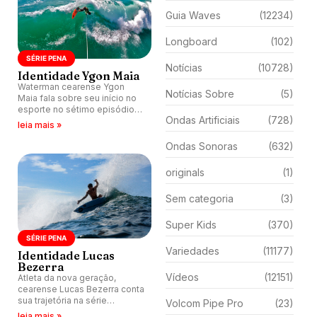
Guia Waves
(12234)
Longboard
(102)
SÉRIE PENA
Notícias
(10728)
Identidade Ygon Maia
Waterman cearense Ygon
Notícias Sobre
(5)
Maia fala sobre seu início no
esporte no sétimo episódio
Ondas Artificiais
(728)
da série Identidade.
leia mais »
Ondas Sonoras
(632)
originals
(1)
Sem categoria
(3)
Super Kids
(370)
SÉRIE PENA
Variedades
(11177)
Identidade Lucas
Bezerra
Vídeos
(12151)
Atleta da nova geração,
cearense Lucas Bezerra conta
sua trajetória na série
Volcom Pipe Pro
(23)
Identidade, produzida pela
leia mais »