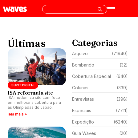
Últimas
Categorias
Arquivo
(71940)
Bombando
(32)
Cobertura Especial
(640)
SURFE DIGITAL
Colunas
(339)
ISA reformula site
ISA moderniza site com foco
Entrevistas
(398)
em melhorar a cobertura para
as Olimpíadas do Japão.
Especiais
(7711)
leia mais »
Expedição
(6240)
Guia Waves
(20)