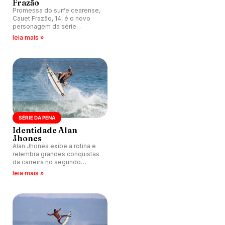
Frazão
Promessa do surfe cearense,
Cauet Frazão, 14, é o novo
personagem da série
Identidade, produzida pela
leia mais »
Pena.
SÉRIE DA PENA
Identidade Alan
Jhones
Alan Jhones exibe a rotina e
relembra grandes conquistas
da carreira no segundo
episódio da série Identidade.
leia mais »