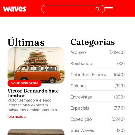
Últimas
Categorias
Arquivo
(71940)
Bombando
(32)
Cobertura Especial
(640)
YOUR OWN DRUM
Colunas
(339)
Victor Bernardo bate
tambor
Entrevistas
(398)
Victor Bernardo e elenco
internacional exploram
Especiais
(7711)
paisagens deslumbrantes na
Nova Zelândia, Costa Rica e
leia mais »
Expedição
(6240)
México. Filme celebra
liberdade, diversão e
conexões genuínas.
Guia Waves
(20)