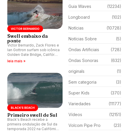
Guia Waves
(12234)
Longboard
(102)
Notícias
(10728)
VICTOR BERNARDO
Swell embaixo da
Notícias Sobre
(5)
ponte
Victor Bernardo, Zack Flores e
Ondas Artificiais
(728)
Ian Gottron surfam sob icônica
Golden Gate Bridge, Califórnia
(EUA).
Ondas Sonoras
(632)
leia mais »
originals
(1)
Sem categoria
(3)
Super Kids
(370)
Variedades
(11177)
BLACK'S BEACH
Primeiro swell de Sul
Vídeos
(12151)
Black's Beach recebe a
primeira ondulação de Sul da
Volcom Pipe Pro
(23)
temporada 2022 na Califórnia