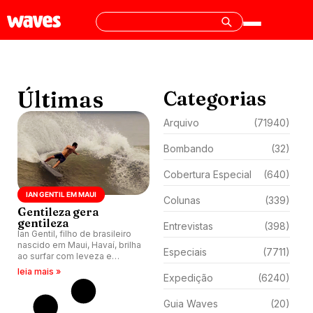
Últimas
Categorias
Arquivo
(71940)
Bombando
(32)
Cobertura Especial
(640)
IAN GENTIL EM MAUI
Colunas
(339)
Gentileza gera
gentileza
Entrevistas
(398)
Ian Gentil, filho de brasileiro
nascido em Maui, Havaí, brilha
Especiais
(7711)
ao surfar com leveza e
precisão.
leia mais »
Expedição
(6240)
Guia Waves
(20)