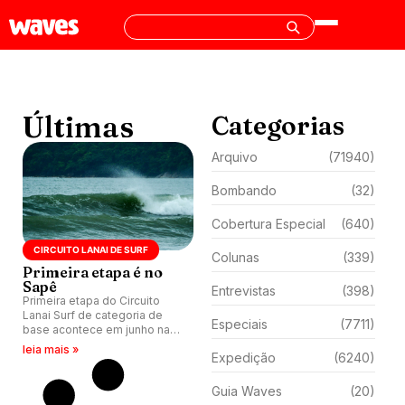
Últimas
Categorias
Arquivo
(71940)
Bombando
(32)
Cobertura Especial
(640)
CIRCUITO LANAI DE SURF
Colunas
(339)
Primeira etapa é no
Sapê
Entrevistas
(398)
Primeira etapa do Circuito
Lanai Surf de categoria de
Especiais
(7711)
base acontece em junho na
praia do Sapê, Ubatuba (SP).
leia mais »
Expedição
(6240)
Guia Waves
(20)