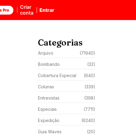
Criar
Entrar
a Pro
conta
Categorias
Arquivo
(71940)
Bombando
(32)
Cobertura Especial
(640)
Colunas
(339)
Entrevistas
(398)
Especiais
(7711)
Expedição
(6240)
Guia Waves
(20)