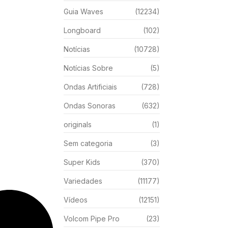
Guia Waves
(12234)
Longboard
(102)
Notícias
(10728)
Notícias Sobre
(5)
Ondas Artificiais
(728)
Ondas Sonoras
(632)
originals
(1)
Sem categoria
(3)
Super Kids
(370)
Variedades
(11177)
Vídeos
(12151)
Volcom Pipe Pro
(23)