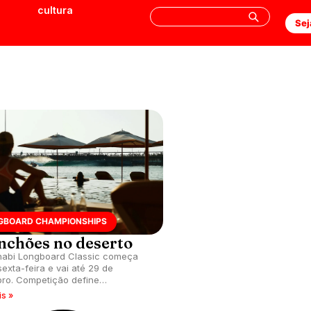
cultura
Sej
GBOARD CHAMPIONSHIPS
nchões no deserto
abi Longboard Classic começa
sexta-feira e vai até 29 de
ro. Competição define
ficados para
is »
l em El Salvador.