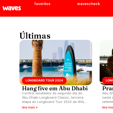
favoritos
wavescheck
Últimas
LONGBOARD TOUR 2024
LON
Hang five em Abu Dhabi
Pra
Confira resultados do segundo dia do
Abu Dh
Abu Dhabi Longboard Classic, terceira
nesta 
etapa do Longboard Tour 2024 da WSL
setemb
que define classificados para mundial
classi
leia mais »
leia ma
em El Salvador.
mundia