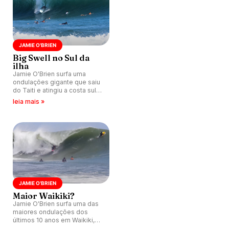
JAMIE O'BRIEN
Big Swell no Sul da
ilha
Jamie O'Brien surfa uma
ondulações gigante que saiu
do Taiti e atingiu a costa sul
de Oahu, no Havaí (EUA).
leia mais »
JAMIE O'BRIEN
Maior Waikiki?
Jamie O'Brien surfa uma das
maiores ondulações dos
últimos 10 anos em Waikiki,
Havaí (EUA).