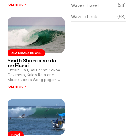
do último dia 15 em Ala Moana
leia mais »
Waves Travel
(34)
Bowls, sul da ilha de Oahu,
Havaí, com presença do
Wavescheck
(68)
legend Michael Ho.
ALA MOANA BOWLS
South Shore acorda
no Havaí
Ezekiel Lau, Kai Lenny, Kekoa
Cazimero, Kaleo Relator e
Moana Jones Wong pegam
primeiras ondas da
leia mais »
temporada havaiana que se
aproxima em Ala Moana, lado
sul da ilha de Oahu.
HAVAÍ