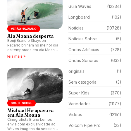
Guia Waves
(12234)
Longboard
(102)
Notícias
(10728)
VERÃO HAVAIANO
Ala Moana desperta
Notícias Sobre
(5)
Benji Brand e Shayden
Pacarro brilham no melhor dia
Ondas Artificiais
(728)
da temporada em Ala Moana
Bowls. Ondas de 2,5. Jamie
leia mais »
O’Brien mostra que sabe
Ondas Sonoras
(632)
caminho.
originals
(1)
Sem categoria
(3)
Super Kids
(370)
SOUTH SHORE
Variedades
(11177)
Michael Ho apavora
em Ala Moana
Vídeos
(12151)
Cinegrafista Bruno Lemos
envia com exclusividade ao
Volcom Pipe Pro
(23)
Waves imagens da session