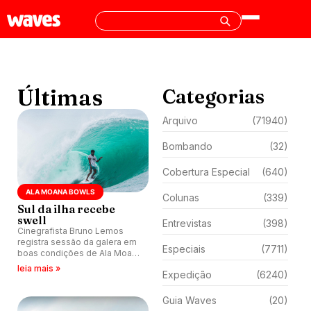
Últimas
Categorias
Arquivo
(71940)
Bombando
(32)
Cobertura Especial
(640)
ALA MOANA BOWLS
Colunas
(339)
Sul da ilha recebe
swell
Entrevistas
(398)
Cinegrafista Bruno Lemos
registra sessão da galera em
Especiais
(7711)
boas condições de Ala Moana
Bowls, Havaí.
leia mais »
Expedição
(6240)
Guia Waves
(20)