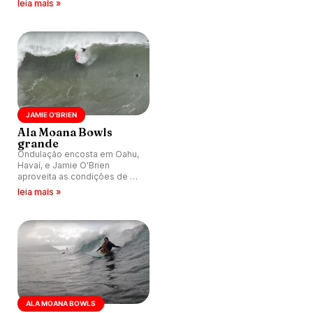
leia mais »
JAMIE O'BRIEN
Ala Moana Bowls
grande
Ondulação encosta em Oahu,
Havaí, e Jamie O'Brien
aproveita as condições de Ala
Moana Bowls.
leia mais »
ALA MOANA BOWLS