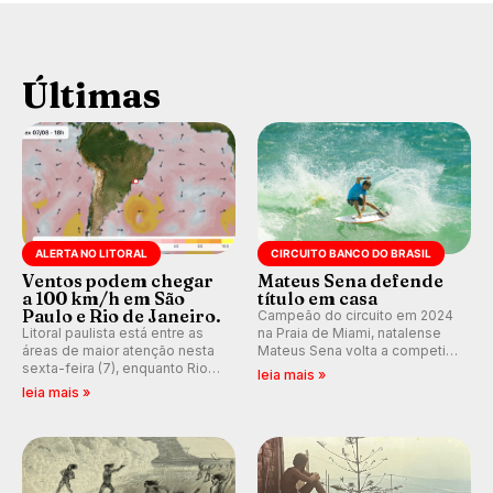
Últimas
ALERTA NO LITORAL
CIRCUITO BANCO DO BRASIL
Ventos podem chegar
Mateus Sena defende
a 100 km/h em São
título em casa
Paulo e Rio de Janeiro.
Campeão do circuito em 2024
Litoral paulista está entre as
na Praia de Miami, natalense
áreas de maior atenção nesta
Mateus Sena volta a competir
sexta-feira (7), enquanto Rio
em casa em busca de manter a
leia mais »
de Janeiro também recebe
hegemonia potiguar em etapa
leia mais »
alerta para ventos fortes.
do Circuito Banco do Brasil.
Rajadas já chegaram a 97,2
km/h em Itanhaém.