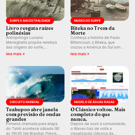
SURFE E ANCESTRALIDADE
MUSEU DO SURFE
Livro resgata raízes
Biteka no Trem da
polinésias
Morte
Antropólogo Luciano
Conheça a história de Paulo
Meneghello propõe releitura
Bittencourt, o Biteka, que
das origens do surfe,
cruzou a América do Sul rumo
resgatando a cultura polinésia
ao Pacífico em uma jornada
leia mais »
leia mais »
e questionando a visão
que se tornou um marco de
ocidental que transformou a
aventura, resiliência e paixão
prática em esporte e indústria.
pelo surfe.
CIRCUITO MUNDIAL
MODELO DE ÁGUAS RASAS
Teahupoo abre janela
O Clássico voltou. Mais
com previsão de ondas
completo do que
grandes
nunca.
Primeira chamada para etapa
Depois de ouvir a comunidade,
do Tahiti acontece sábado (8)
o Waves traz de volta a
às 14h30 (de Brasília). Previsão
visualização clássica da