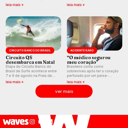
indica swell consistente.
previsão de águas rasas,
leia mais »
leia mais »
Medina embarca para evento e
agora integrada à nova
WSL divulga baterias, com
plataforma e com previsão das
Kelly Slater convidado.
ondas para até 16 dias.
CIRCUITO BANCO DO BRASIL
ACIDENTE RARO
Circuito QS
“O médico segurou
desembarca em Natal
meu coração”
Etapa do Circuito Banco do
Brasileiro conta como
Brasil de Surfe acontece entre
sobreviveu após ter o coração
7 e 9 de agosto na Praia de
perfurado por um peixe-
Miami (RN), em disputas
agulha enquanto surfava na
leia mais »
leia mais »
válidas pelo Qualifying Series
Costa Rica.
(QS) 4.000 e pela corrida por
ver mais
vagas no Challenger Series.