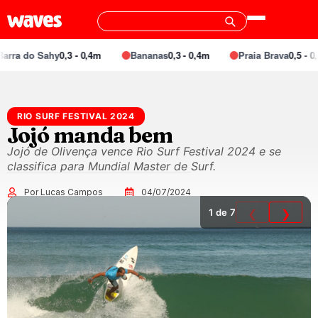
rra do Sahy
0,3 - 0,4m
Bananas
0,3 - 0,4m
Praia Brava
0,5 - 0,7
RIO SURF FESTIVAL 2024
Jojó manda bem
Jojó de Olivença vence Rio Surf Festival 2024 e se
classifica para Mundial Master de Surf.
Por Lucas Campos
04/07/2024
1
de 7
❮
❯