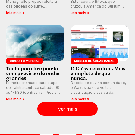
Meneghello propõe releitura
Bittencourt, o Biteka, que
das origens do surfe,
cruzou a América do Sul rumo
resgatando a cultura polinésia
ao Pacífico em uma jornada
leia mais »
leia mais »
e questionando a visão
que se tornou um marco de
ocidental que transformou a
aventura, resiliência e paixão
prática em esporte e indústria.
pelo surfe.
CIRCUITO MUNDIAL
MODELO DE ÁGUAS RASAS
Teahupoo abre janela
O Clássico voltou. Mais
com previsão de ondas
completo do que
grandes
nunca.
Primeira chamada para etapa
Depois de ouvir a comunidade,
do Tahiti acontece sábado (8)
o Waves traz de volta a
às 14h30 (de Brasília). Previsão
visualização clássica da
indica swell consistente.
previsão de águas rasas,
leia mais »
leia mais »
Medina embarca para evento e
agora integrada à nova
WSL divulga baterias, com
plataforma e com previsão das
ver mais
Kelly Slater convidado.
ondas para até 16 dias.