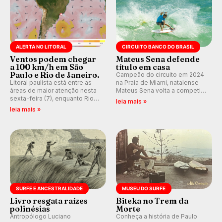
ALERTA NO LITORAL
CIRCUITO BANCO DO BRASIL
Ventos podem chegar
Mateus Sena defende
a 100 km/h em São
título em casa
Paulo e Rio de Janeiro.
Campeão do circuito em 2024
Litoral paulista está entre as
na Praia de Miami, natalense
áreas de maior atenção nesta
Mateus Sena volta a competir
sexta-feira (7), enquanto Rio
em casa em busca de manter a
leia mais »
de Janeiro também recebe
hegemonia potiguar em etapa
leia mais »
alerta para ventos fortes.
do Circuito Banco do Brasil.
Rajadas já chegaram a 97,2
km/h em Itanhaém.
SURFE E ANCESTRALIDADE
MUSEU DO SURFE
Livro resgata raízes
Biteka no Trem da
polinésias
Morte
Antropólogo Luciano
Conheça a história de Paulo