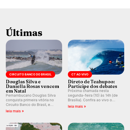
Últimas
CIRCUITO BANCO DO BRASIL
CT AO VIVO
Douglas Silva e
Direto de Teahupoo:
Daniella Rosas vencem
Participe dos debates
em Natal
Próxima chamada nesta
Pernambucano Douglas Silva
segunda-feira (10) às 14h (de
conquista primeira vitória no
Brasília). Confira ao vivo o
Circuito Banco do Brasil, e
Outerknown Tahiti Pro 2026 e
leia mais »
peruana Daniella Rosas vence
participe dos comentários e
leia mais »
no feminino na etapa de Natal,
debates no nosso fórum,
disputada na Praia de Miami
durante as etapas da WSL.
(RN).