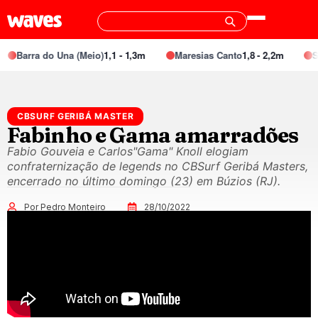
Barra do Una (Meio)
1,1 - 1,3m
Maresias Canto
1,8 - 2,2m
Spe
CBSURF GERIBÁ MASTER
Fabinho e Gama amarradões
Fabio Gouveia e Carlos"Gama" Knoll elogiam
confraternização de legends no CBSurf Geribá Masters,
encerrado no último domingo (23) em Búzios (RJ).
Por Pedro Monteiro
28/10/2022