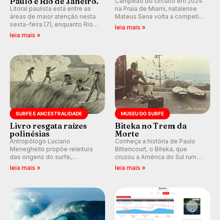
Paulo e Rio de Janeiro.
Campeão do circuito em 2024
Litoral paulista está entre as
na Praia de Miami, natalense
áreas de maior atenção nesta
Mateus Sena volta a competir
sexta-feira (7), enquanto Rio
em casa em busca de manter a
leia mais »
de Janeiro também recebe
hegemonia potiguar em etapa
leia mais »
alerta para ventos fortes.
do Circuito Banco do Brasil.
Rajadas já chegaram a 97,2
km/h em Itanhaém.
SURFE E ANCESTRALIDADE
MUSEU DO SURFE
Livro resgata raízes
Biteka no Trem da
polinésias
Morte
Antropólogo Luciano
Conheça a história de Paulo
Meneghello propõe releitura
Bittencourt, o Biteka, que
das origens do surfe,
cruzou a América do Sul rumo
resgatando a cultura polinésia
ao Pacífico em uma jornada
leia mais »
leia mais »
e questionando a visão
que se tornou um marco de
ocidental que transformou a
aventura, resiliência e paixão
prática em esporte e indústria.
pelo surfe.