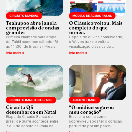
CIRCUITO MUNDIAL
MODELO DE ÁGUAS RASAS
Teahupoo abre janela
O Clássico voltou. Mais
com previsão de ondas
completo do que
grandes
nunca.
Primeira chamada para etapa
Depois de ouvir a comunidade,
do Tahiti acontece sábado (8)
o Waves traz de volta a
às 14h30 (de Brasília). Previsão
visualização clássica da
indica swell consistente.
previsão de águas rasas,
leia mais »
leia mais »
Medina embarca para evento e
agora integrada à nova
WSL divulga baterias, com
plataforma e com previsão das
Kelly Slater convidado.
ondas para até 16 dias.
CIRCUITO BANCO DO BRASIL
ACIDENTE RARO
Circuito QS
“O médico segurou
desembarca em Natal
meu coração”
Etapa do Circuito Banco do
Brasileiro conta como
Brasil de Surfe acontece entre
sobreviveu após ter o coração
7 e 9 de agosto na Praia de
perfurado por um peixe-
Miami (RN), em disputas
agulha enquanto surfava na