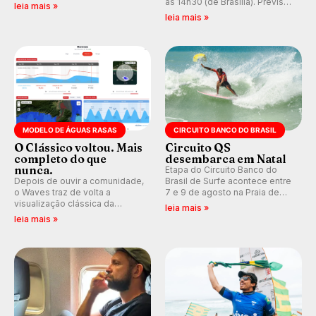
ao Pacífico em uma jornada
às 14h30 (de Brasília). Previsão
leia mais »
que se tornou um marco de
indica swell consistente.
leia mais »
aventura, resiliência e paixão
Medina embarca para evento e
pelo surfe.
WSL divulga baterias, com
Kelly Slater convidado.
MODELO DE ÁGUAS RASAS
CIRCUITO BANCO DO BRASIL
O Clássico voltou. Mais
Circuito QS
completo do que
desembarca em Natal
nunca.
Etapa do Circuito Banco do
Depois de ouvir a comunidade,
Brasil de Surfe acontece entre
o Waves traz de volta a
7 e 9 de agosto na Praia de
visualização clássica da
Miami (RN), em disputas
leia mais »
previsão de águas rasas,
válidas pelo Qualifying Series
leia mais »
agora integrada à nova
(QS) 4.000 e pela corrida por
plataforma e com previsão das
vagas no Challenger Series.
ondas para até 16 dias.