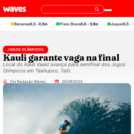
Bananas
0,3 - 0,5m
Praia Brava
0,6 - 0,9m
Juquei
0,5 - 0,
JOGOS OLÍMPICOS
Kauli garante vaga na final
Local do Kauli Vaast avança para semifinal dos Jogos
Olímpicos em Teahupoo, Taiti.
Por Redação Waves
05/08/2024