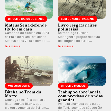
CIRCUITO BANCO DO BRASIL
SURFE E ANCESTRALIDADE
Mateus Sena defende
Livro resgata raízes
título em casa
polinésias
Campeão do circuito em 2024
Antropólogo Luciano
na Praia de Miami, natalense
Meneghello propõe releitura
Mateus Sena volta a competir
das origens do surfe,
em casa em busca de manter a
resgatando a cultura polinésia
leia mais »
leia mais »
hegemonia potiguar em etapa
e questionando a visão
do Circuito Banco do Brasil.
ocidental que transformou a
prática em esporte e indústria.
MUSEU DO SURFE
CIRCUITO MUNDIAL
Biteka no Trem da
Teahupoo abre janela
Morte
com previsão de ondas
grandes
Conheça a história de Paulo
Bittencourt, o Biteka, que
Primeira chamada para etapa
cruzou a América do Sul rumo
do Tahiti acontece sábado (8)