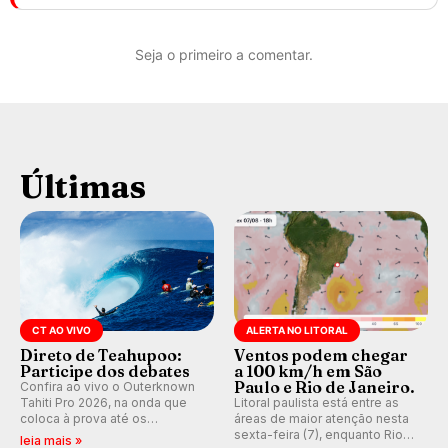
Seja o primeiro a comentar.
Últimas
CT AO VIVO
ALERTA NO LITORAL
Direto de Teahupoo:
Ventos podem chegar
Participe dos debates
a 100 km/h em São
Paulo e Rio de Janeiro.
Confira ao vivo o Outerknown
Tahiti Pro 2026, na onda que
Litoral paulista está entre as
coloca à prova até os
áreas de maior atenção nesta
melhores surfistas do mundo.
sexta-feira (7), enquanto Rio
leia mais »