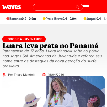
Bananas
0,2 - 0,9m
Praia Brava
0,4 - 2,0m
Juquei
0,4 - 1,4m
JOGOS DA JUVENTUDE
Luara leva prata no Panamá
Paranaense de 17 anos, Luara Mandelli sobe ao pódio
nos Jogos Sul-Americanos da Juventude e reforça seu
nome entre os destaques da nova geração do surfe
brasileiro.
Por Thiara Mandelli
18/04/2026