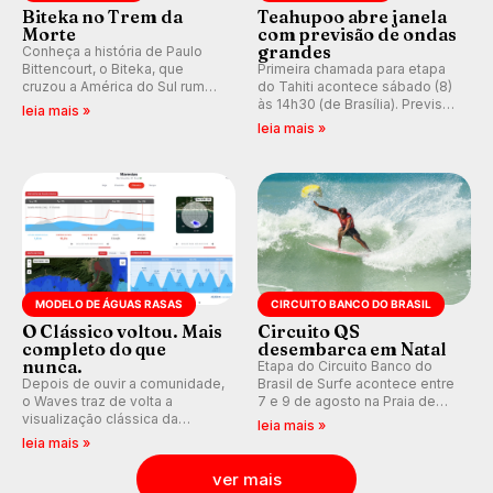
Biteka no Trem da
Teahupoo abre janela
Morte
com previsão de ondas
grandes
Conheça a história de Paulo
Bittencourt, o Biteka, que
Primeira chamada para etapa
cruzou a América do Sul rumo
do Tahiti acontece sábado (8)
ao Pacífico em uma jornada
às 14h30 (de Brasília). Previsão
leia mais »
que se tornou um marco de
indica swell consistente.
leia mais »
aventura, resiliência e paixão
Medina embarca para evento e
pelo surfe.
WSL divulga baterias, com
Kelly Slater convidado.
MODELO DE ÁGUAS RASAS
CIRCUITO BANCO DO BRASIL
O Clássico voltou. Mais
Circuito QS
completo do que
desembarca em Natal
nunca.
Etapa do Circuito Banco do
Depois de ouvir a comunidade,
Brasil de Surfe acontece entre
o Waves traz de volta a
7 e 9 de agosto na Praia de
visualização clássica da
Miami (RN), em disputas
leia mais »
previsão de águas rasas,
válidas pelo Qualifying Series
leia mais »
agora integrada à nova
(QS) 4.000 e pela corrida por
plataforma e com previsão das
vagas no Challenger Series.
ver mais
ondas para até 16 dias.