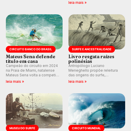
E participe dos debates em
de Janeiro também recebe
leia mais »
tempo real durante as etapas
alerta para ventos fortes.
do Mundial da WSL.
Rajadas já chegaram a 97,2
km/h em Itanhaém.
CIRCUITO BANCO DO BRASIL
SURFE E ANCESTRALIDADE
Mateus Sena defende
Livro resgata raízes
título em casa
polinésias
Campeão do circuito em 2024
Antropólogo Luciano
na Praia de Miami, natalense
Meneghello propõe releitura
Mateus Sena volta a competir
das origens do surfe,
em casa em busca de manter a
resgatando a cultura polinésia
leia mais »
leia mais »
hegemonia potiguar em etapa
e questionando a visão
do Circuito Banco do Brasil.
ocidental que transformou a
prática em esporte e indústria.
MUSEU DO SURFE
CIRCUITO MUNDIAL