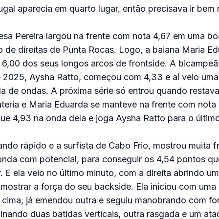
gal aparecia em quarto lugar, então precisava ir bem 
esa Pereira largou na frente com nota 4,67 em uma bo
o de direitas de Punta Rocas. Logo, a baiana Maria E
6,00 dos seus longos arcos de frontside. A bicampeã 
 2025, Aysha Ratto, começou com 4,33 e aí veio uma
da de ondas. A próxima série só entrou quando restav
ateria e Maria Eduarda se manteve na frente com nota
e 4,93 na onda dela e joga Aysha Ratto para o último
ndo rápido e a surfista de Cabo Frio, mostrou muita f
onda com potencial, para conseguir os 4,54 pontos qu
r. E ela veio no último minuto, com a direita abrindo u
mostrar a força do seu backside. Ela iniciou com uma
 cima, já emendou outra e seguiu manobrando com fo
nando duas batidas verticais, outra rasgada e um ata