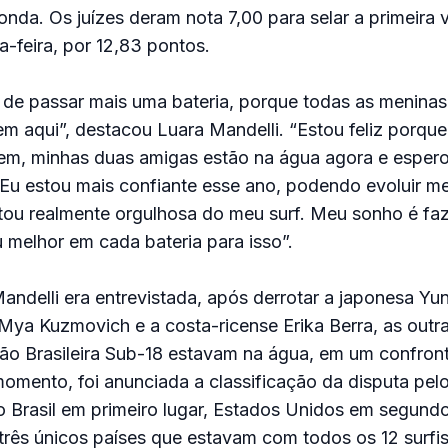
nda. Os juízes deram nota 7,00 para selar a primeira v
ta-feira, por 12,83 pontos.
z de passar mais uma bateria, porque todas as meninas
m aqui”, destacou Luara Mandelli. “Estou feliz porque 
bem, minhas duas amigas estão na água agora e espero
u estou mais confiante esse ano, podendo evoluir meu
tou realmente orgulhosa do meu surf. Meu sonho é faze
 melhor em cada bateria para isso”.
ndelli era entrevistada, após derrotar a japonesa Yu
Mya Kuzmovich e a costa-ricense Erika Berra, as outr
ção Brasileira Sub-18 estavam na água, em um confron
omento, foi anunciada a classificação da disputa pelo 
 Brasil em primeiro lugar, Estados Unidos em segund
 três únicos países que estavam com todos os 12 surfis