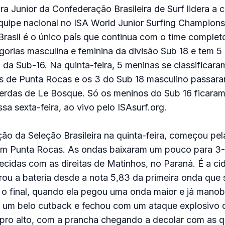
ra Junior da Confederação Brasileira de Surf lidera a 
equipe nacional no ISA World Junior Surfing Champio
Brasil é o único país que continua com o time complet
egorias masculina e feminina da divisão Sub 18 e tem 5 
da Sub-16. Na quinta-feira, 5 meninas se classificara
as de Punta Rocas e os 3 do Sub 18 masculino passar
erdas de Le Bosque. Só os meninos do Sub 16 ficaram
ssa sexta-feira, ao vivo pelo ISAsurf.org.
ção da Seleção Brasileira na quinta-feira, começou pel
em Punta Rocas. As ondas baixaram um pouco para 3-
ecidas com as direitas de Matinhos, no Paraná. É a c
erou a bateria desde a nota 5,83 da primeira onda que 
 o final, quando ela pegou uma onda maior e já manob
 um belo cutback e fechou com um ataque explosivo d
pro alto, com a prancha chegando a decolar com as q