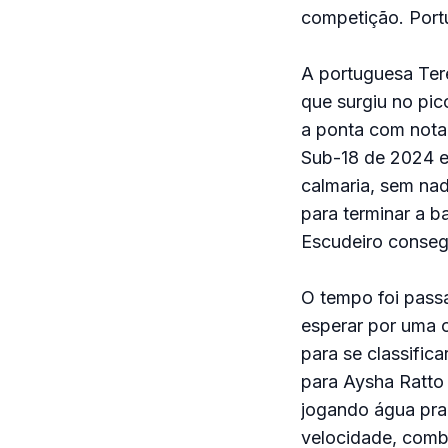
competição. Portu
A portuguesa Ter
que surgiu no pic
a ponta com nota 
Sub-18 de 2024 e
calmaria, sem na
para terminar a b
Escudeiro consegu
O tempo foi passa
esperar por uma 
para se classifica
para Aysha Ratto 
jogando água pra
velocidade, combi