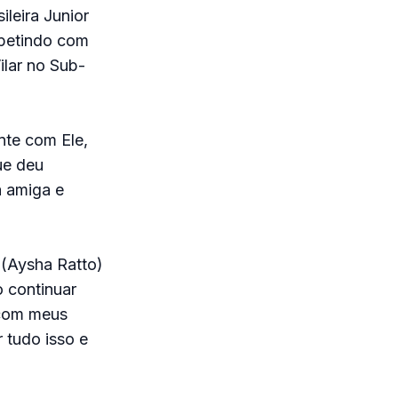
ileira Junior
epetindo com
ilar no Sub-
nte com Ele,
ue deu
a amiga e
 (Aysha Ratto)
o continuar
 com meus
 tudo isso e