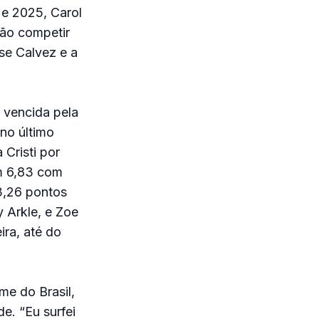
 e 2025, Carol
ão competir
se Calvez e a
 vencida pela
 no último
Cristi por
um 6,83 com
3,26 pontos
y Arkle, e Zoe
ira, até do
me do Brasil,
e. “Eu surfei