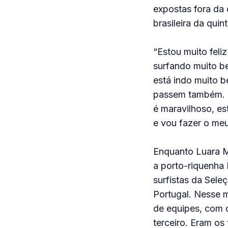
expostas fora da o
brasileira da quin
“Estou muito feli
surfando muito be
está indo muito 
passem também. E
é maravilhoso, es
e vou fazer o meu
Enquanto Luara Ma
a porto-riquenha 
surfistas da Sele
Portugal. Nesse m
de equipes, com o
terceiro. Eram os