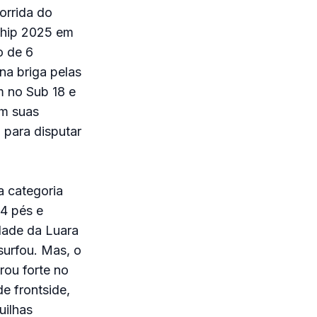
corrida do
nship 2025 em
o de 6
na briga pelas
m no Sub 18 e
am suas
 para disputar
a categoria
4 pés e
idade da Luara
surfou. Mas, o
rou forte no
e frontside,
uilhas