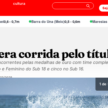
cultura
Sej
 - 0,7m
Barra do Una (Meio)
0,5 - 0,6m
Maresias Cant
era corrida pelo títu
oncorrentes pelas medalhas de ouro com time complet
 e Feminino do Sub 18 e cinco no Sub 16.
/12/2025
1
de 