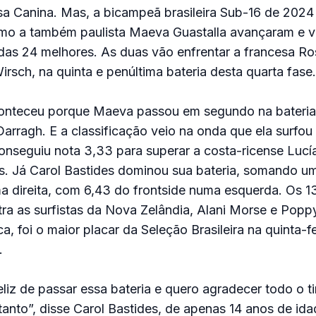
a Canina. Mas, a bicampeã brasileira Sub-16 de 2024
mo a também paulista Maeva Guastalla avançaram e v
das 24 melhores. As duas vão enfrentar a francesa Ro
irsch, na quinta e penúltima bateria desta quarta fase.
onteceu porque Maeva passou em segundo na bateria
Darragh. E a classificação veio na onda que ela surfou
nseguiu nota 3,33 para superar a costa-ricense Lucía 
os. Já Carol Bastides dominou sua bateria, somando 
a direita, com 6,43 do frontside numa esquerda. Os 1
tra as surfistas da Nova Zelândia, Alani Morse e Popp
a, foi o maior placar da Seleção Brasileira na quinta-fe
.
eliz de passar essa bateria e quero agradecer todo o ti
anto”, disse Carol Bastides, de apenas 14 anos de idad