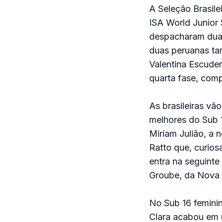
A Seleção Brasile
ISA World Junior
despacharam duas
duas peruanas tam
Valentina Escuder
quarta fase, comp
As brasileiras vã
melhores do Sub 1
Miriam Julião, a 
Ratto que, curios
entra na seguinte
Groube, da Nova 
No Sub 16 feminin
Clara acabou em ú