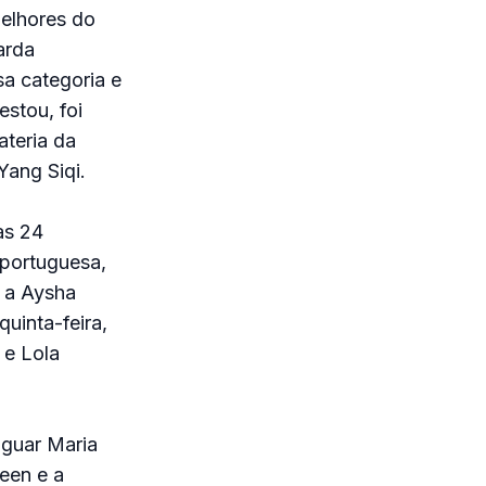
melhores do
arda
a categoria e
stou, foi
ateria da
Yang Siqi.
as 24
 portuguesa,
E a Aysha
uinta-feira,
 e Lola
iguar Maria
een e a