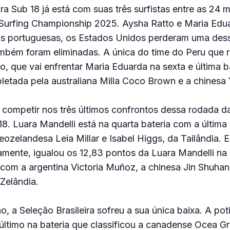
ira Sub 18 já está com suas três surfistas entre as 24 
 Surfing Championship 2025. Aysha Ratto e Maria Edu
 portuguesas, os Estados Unidos perderam uma dess
bém foram eliminadas. A única do time do Peru que re
o, que vai enfrentar Maria Eduarda na sexta e última b
letada pela australiana Milla Coco Brown e a chinesa 
o competir nos três últimos confrontos dessa rodada d
8. Luara Mandelli está na quarta bateria com a última
neozelandesa Leia Millar e Isabel Higgs, da Tailândia. 
amente, igualou os 12,83 pontos da Luara Mandelli na q
 com a argentina Victoria Muñoz, a chinesa Jin Shuhan
Zelândia.
o, a Seleção Brasileira sofreu a sua única baixa. A pot
ltimo na bateria que classificou a canadense Ocea Gr