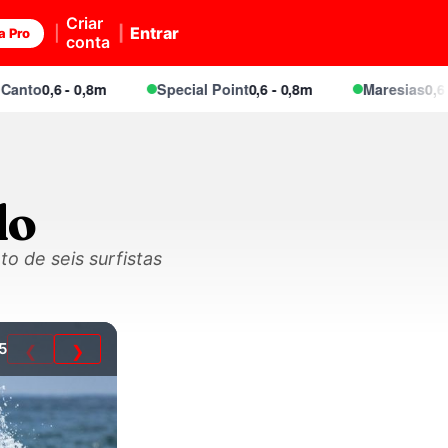
Criar
Entrar
a Pro
conta
o
0,6 - 0,8m
Special Point
0,6 - 0,8m
Maresias
0,6 - 0,8
lo
o de seis surfistas
5
❮
❯