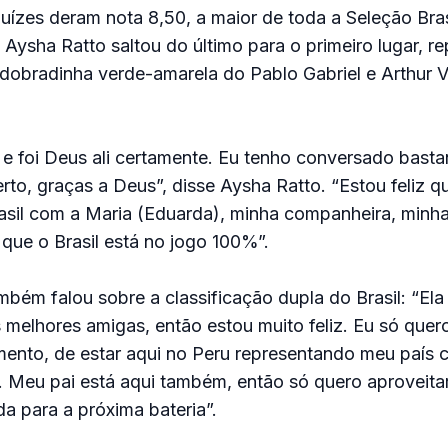
 juízes deram nota 8,50, a maior de toda a Seleção Bras
 Aysha Ratto saltou do último para o primeiro lugar, r
dobradinha verde-amarela do Pablo Gabriel e Arthur V
z e foi Deus ali certamente. Eu tenho conversado basta
rto, graças a Deus”, disse Aysha Ratto. “Estou feliz q
asil com a Maria (Eduarda), minha companheira, minh
ue o Brasil está no jogo 100%”.
bém falou sobre a classificação dupla do Brasil: “Ela
melhores amigas, então estou muito feliz. Eu só quer
mento, de estar aqui no Peru representando meu país
 Meu pai está aqui também, então só quero aproveitar
a para a próxima bateria”.