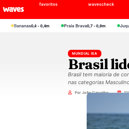
favoritos
wavescheck
Bananas
0,4 - 0,4m
Praia Brava
0,7 - 0,9m
Juquei
0,6
MUNDIAL ISA
Brasil lid
Brasil tem maioria de c
nas categorias Masculino
Por João Carvalho
12