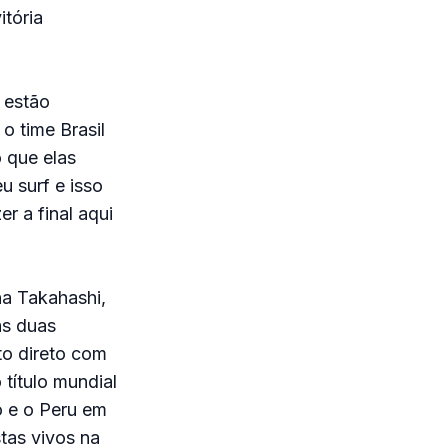
itória
 estão
o time Brasil
 que elas
 surf e isso
r a final aqui
na Takahashi,
as duas
to direto com
título mundial
o e o Peru em
tas vivos na