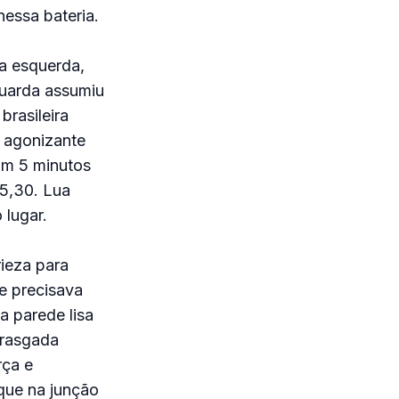
nessa bateria.
a esquerda,
duarda assumiu
brasileira
 agonizante
am 5 minutos
 5,30. Lua
 lugar.
rieza para
e precisava
ma parede lisa
 rasgada
rça e
que na junção