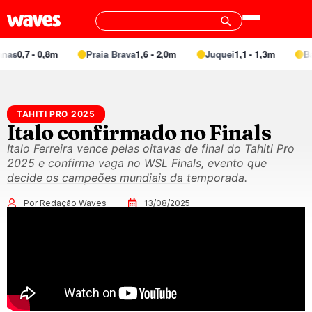
as
0,7 - 0,8m
Praia Brava
1,6 - 2,0m
Juquei
1,1 - 1,3m
Barr
TAHITI PRO 2025
Italo confirmado no Finals
Italo Ferreira vence pelas oitavas de final do Tahiti Pro
2025 e confirma vaga no WSL Finals, evento que
decide os campeões mundiais da temporada.
Por Redação Waves
13/08/2025