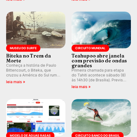
hegemonia potiguar em etapa
e questionando a visão
do Circuito Banco do Brasil.
ocidental que transformou a
prática em esporte e indústria.
MUSEU DO SURFE
CIRCUITO MUNDIAL
Biteka no Trem da
Teahupoo abre janela
Morte
com previsão de ondas
grandes
Conheça a história de Paulo
Bittencourt, o Biteka, que
Primeira chamada para etapa
cruzou a América do Sul rumo
do Tahiti acontece sábado (8)
ao Pacífico em uma jornada
às 14h30 (de Brasília). Previsão
leia mais »
que se tornou um marco de
indica swell consistente.
leia mais »
aventura, resiliência e paixão
Medina embarca para evento e
pelo surfe.
WSL divulga baterias, com
Kelly Slater convidado.
MODELO DE ÁGUAS RASAS
CIRCUITO BANCO DO BRASIL