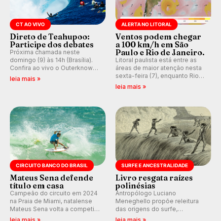
CT AO VIVO
ALERTA NO LITORAL
Direto de Teahupoo:
Ventos podem chegar
Participe dos debates
a 100 km/h em São
Paulo e Rio de Janeiro.
Próxima chamada neste
domingo (9) às 14h (Brasília).
Litoral paulista está entre as
Confira ao vivo o Outerknown
áreas de maior atenção nesta
Tahiti Pro 2026 e participe dos
sexta-feira (7), enquanto Rio
leia mais »
comentários e debates em
de Janeiro também recebe
leia mais »
tempo real no nosso fórum,
alerta para ventos fortes.
durante as etapas da WSL.
Rajadas já chegaram a 97,2
km/h em Itanhaém.
CIRCUITO BANCO DO BRASIL
SURFE E ANCESTRALIDADE
Mateus Sena defende
Livro resgata raízes
título em casa
polinésias
Campeão do circuito em 2024
Antropólogo Luciano
na Praia de Miami, natalense
Meneghello propõe releitura
Mateus Sena volta a competir
das origens do surfe,
em casa em busca de manter a
resgatando a cultura polinésia
leia mais »
leia mais »