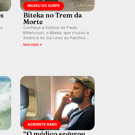
MUSEU DO SURFE
es
Biteka no Trem da
Morte
lo
Conheça a história de Paulo
Bittencourt, o Biteka, que cruzou a
América do Sul rumo ao Pacífico
ão
em uma jornada que se tornou um
leia mais »
marco de aventura, resiliência e
paixão pelo surfe.
ACIDENTE RARO
“O médico segurou