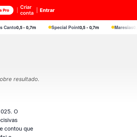
Criar
Entrar
a Pro
conta
Canto
0,5 - 0,7m
Special Point
0,5 - 0,7m
Maresias
0,5 
obre resultado.
2025. O
cisivas
 e contou que