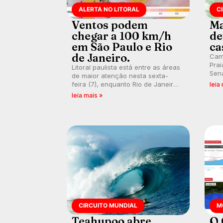
ALERTA NO LITORAL
C
Ventos podem
Ma
chegar a 100 km/h
de
em São Paulo e Rio
ca
de Janeiro.
Cam
Prai
Litoral paulista está entre as áreas
Sena
de maior atenção nesta sexta-
bus
feira (7), enquanto Rio de Janeiro
leia
poti
também recebe alerta para ventos
leia mais »
Banc
fortes. Rajadas já chegaram a 97,2
km/h em Itanhaém.
CIRCUITO MUNDIAL
M
Teahupoo abre
O 