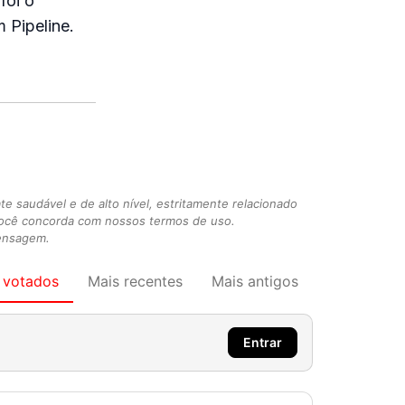
foi o
 Pipeline.
 saudável e de alto nível, estritamente relacionado
você concorda com nossos termos de uso.
mensagem.
 votados
Mais recentes
Mais antigos
Entrar