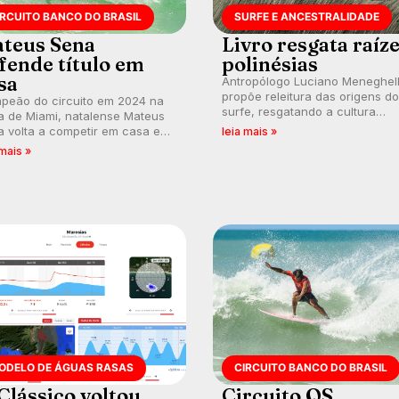
IRCUITO BANCO DO BRASIL
SURFE E ANCESTRALIDADE
teus Sena
Livro resgata raíz
fende título em
polinésias
sa
Antropólogo Luciano Meneghel
propõe releitura das origens do
peão do circuito em 2024 na
surfe, resgatando a cultura
a de Miami, natalense Mateus
polinésia e questionando a vis
 volta a competir em casa em
leia mais »
ocidental que transformou a
ca de manter a hegemonia
 mais »
prática em esporte e indústria.
guar em etapa do Circuito
o do Brasil.
ODELO DE ÁGUAS RASAS
CIRCUITO BANCO DO BRASIL
Clássico voltou.
Circuito QS