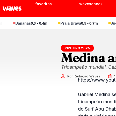
favoritos
wavescheck
Bananas
0,3 - 0,4m
Praia Brava
0,5 - 0,7m
Juque
PIPE PRO 2025
Medina an
Tricampeão mundial, Gab
Por Redação Waves
https://www.you
Gabriel Medina se
tricampeão mundia
do Surf Abu Dhab