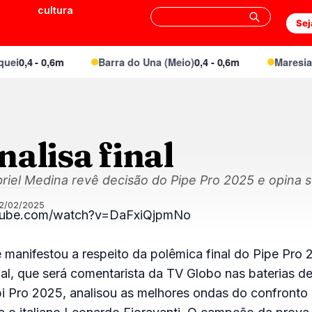
cultura
Sej
i
0,4 - 0,6m
Barra do Una (Meio)
0,4 - 0,6m
Maresias 
alisa final
riel Medina revê decisão do Pipe Pro 2025 e opina s
12/02/2025
tube.com/watch?v=DaFxiQjpmNo
 manifestou a respeito da polêmica final do Pipe Pro 
l, que será comentarista da TV Globo nas baterias de
i Pro 2025, analisou as melhores ondas do confronto