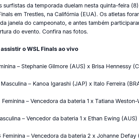
 surfistas da temporada duelam nesta quinta-feira (8) 
nals em Trestles, na Califórnia (EUA). Os atletas for
a da janela do campeonato, e antes também participar
rtura do evento. Confira nas fotos.
assistir o WSL Finals ao vivo
eminina – Stephanie Gilmore (AUS) x Brisa Hennessy (C
 Masculina – Kanoa Igarashi (JAP) x Italo Ferreira (BR
2 Feminina – Vencedora da bateria 1 x Tatiana Westo
asculina – Vencedor da bateria 1 x Ethan Ewing (AUS)
3 Feminina – Vencedora da bateria 2 x Johanne Defay