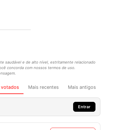
 saudável e de alto nível, estritamente relacionado
você concorda com nossos termos de uso.
mensagem.
 votados
Mais recentes
Mais antigos
Entrar