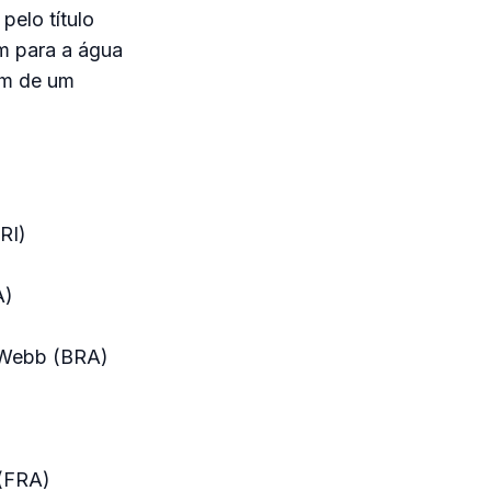
pelo título
am para a água
am de um
RI)
A)
n-Webb (BRA)
 (FRA)