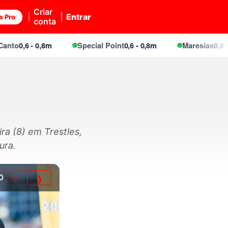
Criar
Entrar
a Pro
conta
0,6 - 0,8m
Special Point
0,6 - 0,8m
Maresias
0,6 - 0,8m
ra (8) em Trestles,
ura.
0
❮
❯