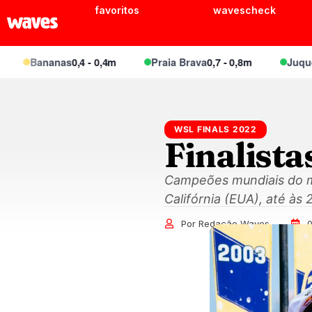
favoritos
wavescheck
Bananas
0,4 - 0,4m
Praia Brava
0,7 - 0,8m
Juquei
0,6 
WSL FINALS 2022
Finalist
Campeões mundiais do mas
Califórnia (EUA), até às 
Por Redação Waves