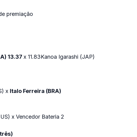
de premiação
RA) 13.37
x 11.83Kanoa Igarashi (JAP)
S) x
Italo Ferreira (BRA)
US) x Vencedor Bateria 2
três)