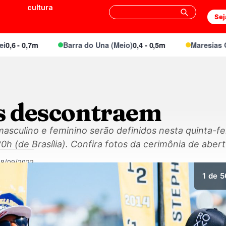
cultura
Sej
- 0,7m
Barra do Una (Meio)
0,4 - 0,5m
Maresias Canto
as descontraem
culino e feminino serão definidos nesta quinta-fei
20h (de Brasília). Confira fotos da cerimônia de abert
08/09/2022
1
de 5