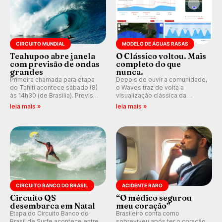
CIRCUITO MUNDIAL
MODELO DE ÁGUAS RASAS
Teahupoo abre janela
O Clássico voltou. Mais
com previsão de ondas
completo do que
grandes
nunca.
Primeira chamada para etapa
Depois de ouvir a comunidade,
do Tahiti acontece sábado (8)
o Waves traz de volta a
às 14h30 (de Brasília). Previsão
visualização clássica da
indica swell consistente.
previsão de águas rasas,
leia mais »
leia mais »
Medina embarca para evento e
agora integrada à nova
WSL divulga baterias, com
plataforma e com previsão das
Kelly Slater convidado.
ondas para até 16 dias.
CIRCUITO BANCO DO BRASIL
ACIDENTE RARO
Circuito QS
“O médico segurou
desembarca em Natal
meu coração”
Etapa do Circuito Banco do
Brasileiro conta como
Brasil de Surfe acontece entre
sobreviveu após ter o coração