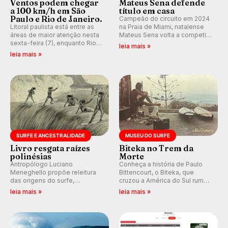
Ventos podem chegar
Mateus Sena defende
a 100 km/h em São
título em casa
Paulo e Rio de Janeiro.
Campeão do circuito em 2024
Litoral paulista está entre as
na Praia de Miami, natalense
áreas de maior atenção nesta
Mateus Sena volta a competir
sexta-feira (7), enquanto Rio
em casa em busca de manter a
leia mais »
de Janeiro também recebe
hegemonia potiguar em etapa
leia mais »
alerta para ventos fortes.
do Circuito Banco do Brasil.
Rajadas já chegaram a 97,2
km/h em Itanhaém.
SURFE E ANCESTRALIDADE
MUSEU DO SURFE
Livro resgata raízes
Biteka no Trem da
polinésias
Morte
Antropólogo Luciano
Conheça a história de Paulo
Meneghello propõe releitura
Bittencourt, o Biteka, que
das origens do surfe,
cruzou a América do Sul rumo
resgatando a cultura polinésia
ao Pacífico em uma jornada
leia mais »
leia mais »
e questionando a visão
que se tornou um marco de
ocidental que transformou a
aventura, resiliência e paixão
prática em esporte e indústria.
pelo surfe.