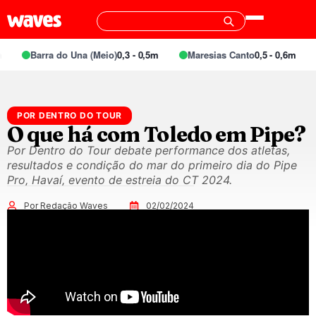
Barra do Una (Meio)
0,3 - 0,5m
Maresias Canto
0,5 - 0,6m
POR DENTRO DO TOUR
O que há com Toledo em Pipe?
Por Dentro do Tour debate performance dos atletas,
resultados e condição do mar do primeiro dia do Pipe
Pro, Havaí, evento de estreia do CT 2024.
Por Redação Waves
02/02/2024