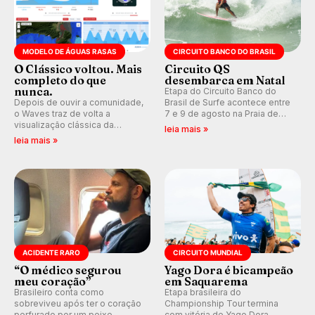
MODELO DE ÁGUAS RASAS
CIRCUITO BANCO DO BRASIL
O Clássico voltou. Mais
Circuito QS
completo do que
desembarca em Natal
nunca.
Etapa do Circuito Banco do
Depois de ouvir a comunidade,
Brasil de Surfe acontece entre
o Waves traz de volta a
7 e 9 de agosto na Praia de
visualização clássica da
Miami (RN), em disputas
leia mais »
previsão de águas rasas,
válidas pelo Qualifying Series
leia mais »
agora integrada à nova
(QS) 4.000 e pela corrida por
plataforma e com previsão das
vagas no Challenger Series.
ondas para até 16 dias.
ACIDENTE RARO
CIRCUITO MUNDIAL
“O médico segurou
Yago Dora é bicampeão
meu coração”
em Saquarema
Brasileiro conta como
Etapa brasileira do
sobreviveu após ter o coração
Championship Tour termina
perfurado por um peixe-
com vitória de Yago Dora.