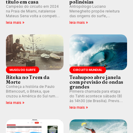
título em casa
polinésias
Campeão do circuito em 2024
Antropólogo Luciano
na Praia de Miami, natalense
Meneghello propõe releitura
Mateus Sena volta a competir
das origens do surfe,
em casa em busca de manter a
resgatando a cultura polinésia
leia mais »
leia mais »
hegemonia potiguar em etapa
e questionando a visão
do Circuito Banco do Brasil.
ocidental que transformou a
prática em esporte e indústria.
MUSEU DO SURFE
CIRCUITO MUNDIAL
Biteka no Trem da
Teahupoo abre janela
Morte
com previsão de ondas
grandes
Conheça a história de Paulo
Bittencourt, o Biteka, que
Primeira chamada para etapa
cruzou a América do Sul rumo
do Tahiti acontece sábado (8)
ao Pacífico em uma jornada
às 14h30 (de Brasília). Previsão
leia mais »
que se tornou um marco de
indica swell consistente.
leia mais »
aventura, resiliência e paixão
Medina embarca para evento e
pelo surfe.
WSL divulga baterias, com
Kelly Slater convidado.