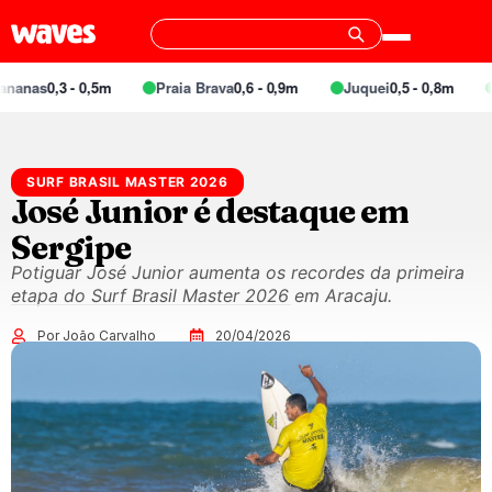
0,3 - 0,5m
Praia Brava
0,6 - 0,9m
Juquei
0,5 - 0,8m
Barra
SURF BRASIL MASTER 2026
José Junior é destaque em
Sergipe
Potiguar José Junior aumenta os recordes da primeira
etapa do Surf Brasil Master 2026 em Aracaju.
Por João Carvalho
20/04/2026