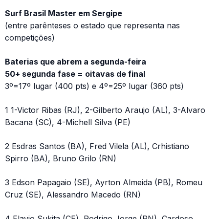
Surf Brasil Master em Sergipe
(entre parênteses o estado que representa nas
competições)
Baterias que abrem a segunda-feira
50+ segunda fase = oitavas de final
3º=17º lugar (400 pts) e 4º=25º lugar (360 pts)
1 1-Victor Ribas (RJ), 2-Gilberto Araujo (AL), 3-Alvaro
Bacana (SC), 4-Michell Silva (PE)
2 Esdras Santos (BA), Fred Vilela (AL), Crhistiano
Spirro (BA), Bruno Grilo (RN)
3 Edson Papagaio (SE), Ayrton Almeida (PB), Romeu
Cruz (SE), Alessandro Macedo (RN)
4 Flavio Sukita (CE), Rodrigo Jorge (RN), Cardoso