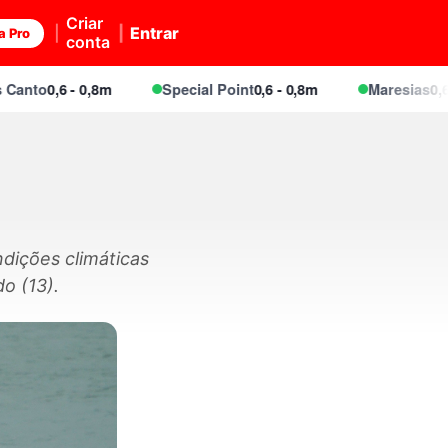
Criar
Entrar
a Pro
conta
to
0,6 - 0,8m
Special Point
0,6 - 0,8m
Maresias
0,6 - 0,
dições climáticas
do (13).