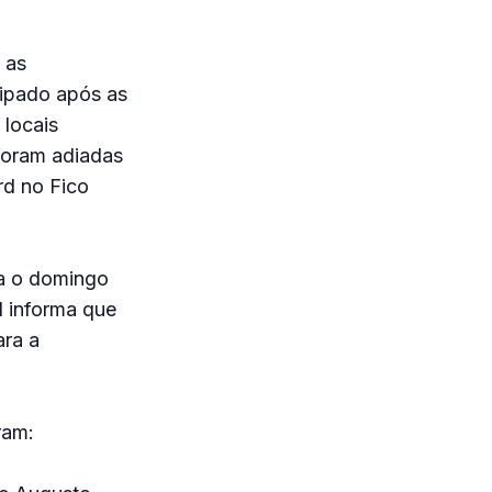
 as
cipado após as
 locais
foram adiadas
rd no Fico
ra o domingo
 informa que
ara a
ram: