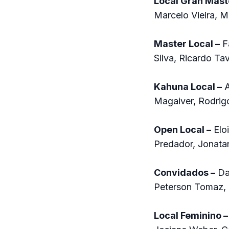
Local Gran Mast
Marcelo Vieira, M
Master Local –
Fa
Silva, Ricardo Ta
Kahuna Local –
A
Magaiver, Rodrig
Open Local –
Eloi
Predador, Jonata
Convidados –
Dav
Peterson Tomaz, 
Local Feminino –