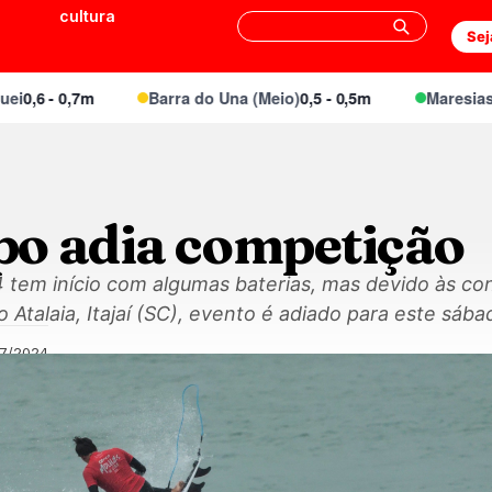
cultura
Sej
6 - 0,7m
Barra do Una (Meio)
0,5 - 0,5m
Maresias Can
o adia competição
 tem início com algumas baterias, mas devido às con
 Atalaia, Itajaí (SC), evento é adiado para este sába
07/2024