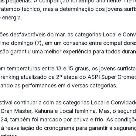
das pequenas. A competição foi temporariamente inter
ratempo técnico, mas a determinação dos jovens surf
 energia.
ões desfavoráveis do mar, as categorias Local e Con
ltimo domingo (7), em um consenso entre competidore
isão garantiu uma melhor experiência para todos durant
om temperaturas entre 13 e 15 graus, os jovens surfis
O ranking atualizado da 2ª etapa do ASPI Super Gromet
cando as performances em diversas categorias.
tival continuaria com as categorias Local e Convidad
, Gran Master, Kahuna e Local feminina. Mas, o segund
24, também foi marcado por chuva e frio. As condiçõe
à reavaliação do cronograma para garantir a seguran