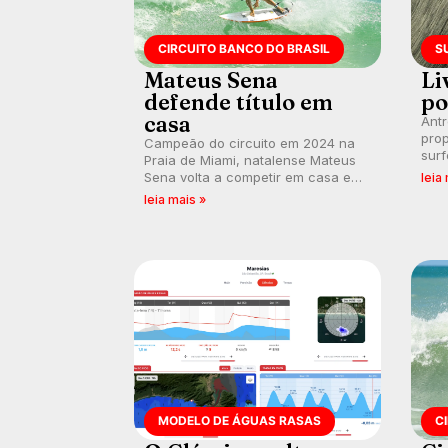
CIRCUITO BANCO DO BRASIL
S
Mateus Sena
Li
defende título em
po
casa
Ant
prop
Campeão do circuito em 2024 na
surf
Praia de Miami, natalense Mateus
poli
Sena volta a competir em casa em
leia
ocid
busca de manter a hegemonia
leia mais »
prát
potiguar em etapa do Circuito
Banco do Brasil.
MODELO DE ÁGUAS RASAS
C