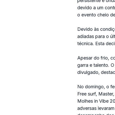
persistente e on
devido a um cont
o evento cheio de
Devido às condiç
adiadas para o ú
técnica. Esta dec
Apesar do frio, c
garra e talento. 
divulgado, desta
No domingo, o fes
Free surf, Master
Molhes in Vibe 20
adversas levaram 