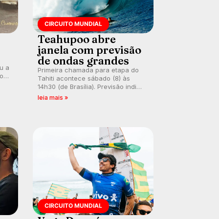
CIRCUITO MUNDIAL
Teahupoo abre
janela com previsão
de ondas grandes
ou a
Primeira chamada para etapa do
co
Tahiti acontece sábado (8) às
 um
14h30 (de Brasília). Previsão indica
e
swell consistente. Medina
leia mais »
embarca para evento e WSL
divulga baterias, com Kelly Slater
convidado.
CIRCUITO MUNDIAL