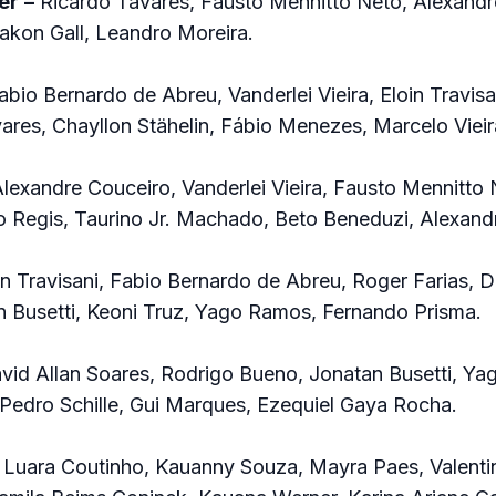
er
–
Ricardo Tavares, Fausto Mennitto Neto, Alexandr
akon Gall, Leandro Moreira.
bio Bernardo de Abreu, Vanderlei Vieira, Eloin Travisa
vares, Chayllon Stähelin, Fábio Menezes, Marcelo Vieir
lexandre Couceiro, Vanderlei Vieira, Fausto Mennitto 
o Regis, Taurino Jr. Machado, Beto Beneduzi, Alexand
n Travisani, Fabio Bernardo de Abreu, Roger Farias, 
n Busetti, Keoni Truz, Yago Ramos, Fernando Prisma.
id Allan Soares, Rodrigo Bueno, Jonatan Busetti, Y
Pedro Schille, Gui Marques, Ezequiel Gaya Rocha.
Luara Coutinho, Kauanny Souza, Mayra Paes, Valenti