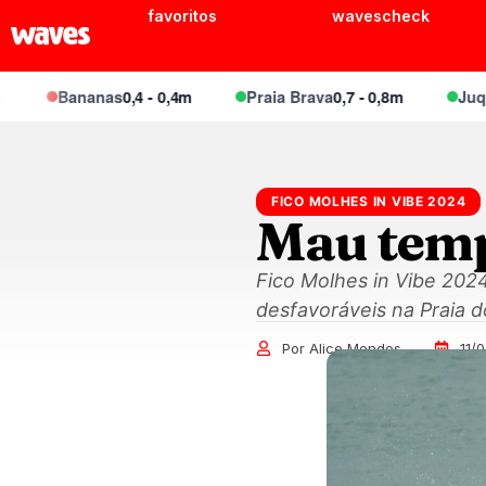
favoritos
wavescheck
Bananas
0,4 - 0,4m
Praia Brava
0,7 - 0,8m
Juquei
0,
FICO MOLHES IN VIBE 2024
Mau temp
Fico Molhes in Vibe 2024
desfavoráveis na Praia do
Por Alice Mendes
11/