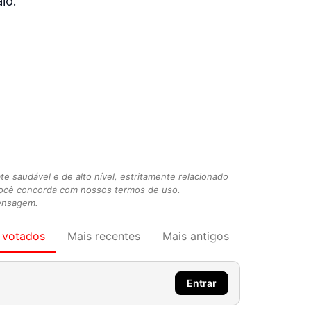
io.
 saudável e de alto nível, estritamente relacionado
você concorda com nossos termos de uso.
mensagem.
 votados
Mais recentes
Mais antigos
Entrar