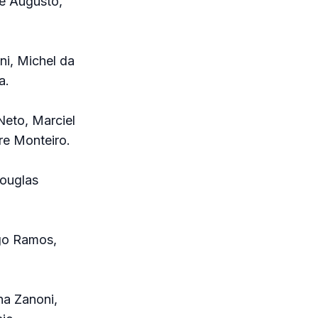
e Augusto,
ni, Michel da
a.
Neto, Marciel
re Monteiro.
Douglas
ago Ramos,
na Zanoni,