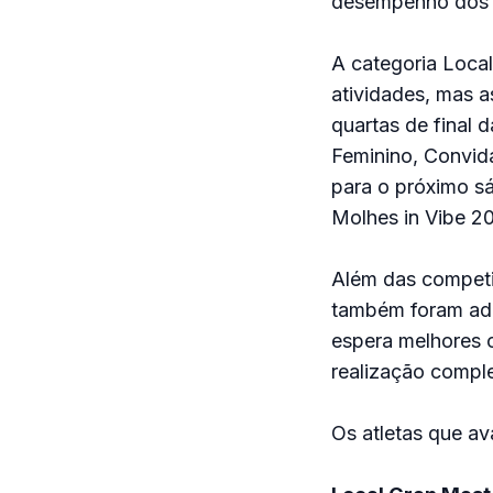
desempenho dos a
A categoria Local
atividades, mas 
quartas de final d
Feminino, Convid
para o próximo sá
Molhes in Vibe 2
Além das competi
também foram adi
espera melhores c
realização comple
Os atletas que av