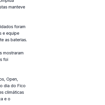
rompida
istas manteve
vidados foram
s e equipe
e as baterias.
tas mostraram
s foi
os, Open,
o dia do Fico
s climáticas
ça e o