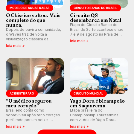
MODELO DE ÁGUAS RASAS
CIRCUITO BANCO DO BRASIL
O Clássico voltou. Mais
Circuito QS
completo do que
desembarca em Natal
nunca.
Etapa do Circuito Banco do
Depois de ouvir a comunidade,
Brasil de Surfe acontece entre
o Waves traz de volta a
7 e 9 de agosto na Praia de
visualização clássica da
Miami (RN), em disputas
leia mais »
previsão de águas rasas,
válidas pelo Qualifying Series
leia mais »
agora integrada à nova
(QS) 4.000 e pela corrida por
plataforma e com previsão das
vagas no Challenger Series.
ondas para até 16 dias.
ACIDENTE RARO
CIRCUITO MUNDIAL
“O médico segurou
Yago Dora é bicampeão
meu coração”
em Saquarema
Brasileiro conta como
Etapa brasileira do
sobreviveu após ter o coração
Championship Tour termina
perfurado por um peixe-
com vitória de Yago Dora.
agulha enquanto surfava na
Sawyer Lindblad vence entre
leia mais »
leia mais »
Costa Rica.
as mulheres e Leonardo