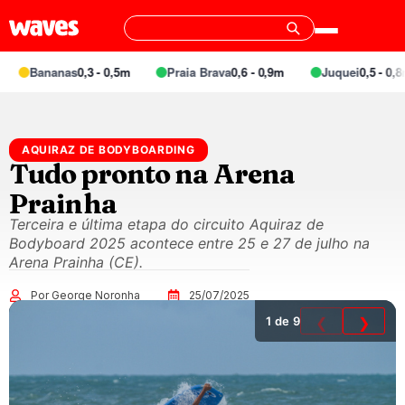
Bananas
0,3 - 0,5m
Praia Brava
0,6 - 0,9m
Juquei
0,5 - 0,8m
AQUIRAZ DE BODYBOARDING
Tudo pronto na Arena
Prainha
Terceira e última etapa do circuito Aquiraz de
Bodyboard 2025 acontece entre 25 e 27 de julho na
Arena Prainha (CE).
Por George Noronha
25/07/2025
1
de 9
❮
❯