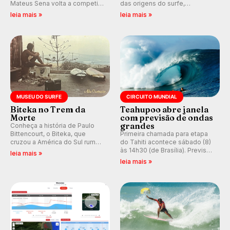
Mateus Sena volta a competir
das origens do surfe,
em casa em busca de manter a
resgatando a cultura polinésia
leia mais »
leia mais »
hegemonia potiguar em etapa
e questionando a visão
do Circuito Banco do Brasil.
ocidental que transformou a
prática em esporte e indústria.
MUSEU DO SURFE
CIRCUITO MUNDIAL
Biteka no Trem da
Teahupoo abre janela
Morte
com previsão de ondas
grandes
Conheça a história de Paulo
Bittencourt, o Biteka, que
Primeira chamada para etapa
cruzou a América do Sul rumo
do Tahiti acontece sábado (8)
ao Pacífico em uma jornada
às 14h30 (de Brasília). Previsão
leia mais »
que se tornou um marco de
indica swell consistente.
leia mais »
aventura, resiliência e paixão
Medina embarca para evento e
pelo surfe.
WSL divulga baterias, com
Kelly Slater convidado.