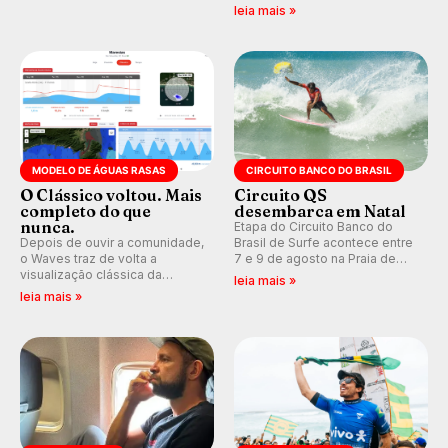
que se tornou um marco de
indica swell consistente.
leia mais »
aventura, resiliência e paixão
Medina embarca para evento e
pelo surfe.
WSL divulga baterias, com
Kelly Slater convidado.
MODELO DE ÁGUAS RASAS
CIRCUITO BANCO DO BRASIL
O Clássico voltou. Mais
Circuito QS
completo do que
desembarca em Natal
nunca.
Etapa do Circuito Banco do
Depois de ouvir a comunidade,
Brasil de Surfe acontece entre
o Waves traz de volta a
7 e 9 de agosto na Praia de
visualização clássica da
Miami (RN), em disputas
leia mais »
previsão de águas rasas,
válidas pelo Qualifying Series
leia mais »
agora integrada à nova
(QS) 4.000 e pela corrida por
plataforma e com previsão das
vagas no Challenger Series.
ondas para até 16 dias.