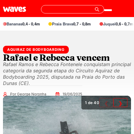
Bananas
0,4 - 0,4m
Praia Brava
0,7 - 0,8m
Juquei
0,6 - 0,7m
AQUIRAZ DE BODYBOARDING
Rafael e Rebecca vencem
Rafael Ramos e Rebecca Fontenele conquistam principal
categoria da segunda etapa do Circuito Aquiraz de
Bodyboarding 2025, disputada na Praia do Porto das
Dunas (CE).
Por George Noronha
19/06/2025
1
de 40
❮
❯