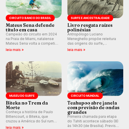
CIRCUITO BANCO DO BRASIL
SURFE E ANCESTRALIDADE
Mateus Sena defende
Livro resgata raízes
título em casa
polinésias
Campeão do circuito em 2024
Antropólogo Luciano
na Praia de Miami, natalense
Meneghello propõe releitura
Mateus Sena volta a competir
das origens do surfe,
em casa em busca de manter a
resgatando a cultura polinésia
leia mais »
leia mais »
hegemonia potiguar em etapa
e questionando a visão
do Circuito Banco do Brasil.
ocidental que transformou a
prática em esporte e indústria.
MUSEU DO SURFE
CIRCUITO MUNDIAL
Biteka no Trem da
Teahupoo abre janela
Morte
com previsão de ondas
grandes
Conheça a história de Paulo
Bittencourt, o Biteka, que
Primeira chamada para etapa
cruzou a América do Sul rumo
do Tahiti acontece sábado (8)
ao Pacífico em uma jornada
às 14h30 (de Brasília). Previsão
leia mais »