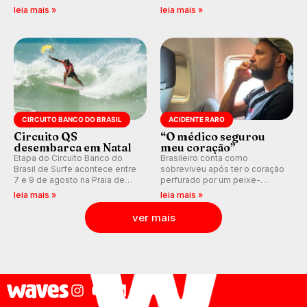
indica swell consistente.
previsão de águas rasas,
leia mais »
leia mais »
Medina embarca para evento e
agora integrada à nova
WSL divulga baterias, com
plataforma e com previsão das
Kelly Slater convidado.
ondas para até 16 dias.
CIRCUITO BANCO DO BRASIL
ACIDENTE RARO
Circuito QS
“O médico segurou
desembarca em Natal
meu coração”
Etapa do Circuito Banco do
Brasileiro conta como
Brasil de Surfe acontece entre
sobreviveu após ter o coração
7 e 9 de agosto na Praia de
perfurado por um peixe-
Miami (RN), em disputas
agulha enquanto surfava na
leia mais »
leia mais »
válidas pelo Qualifying Series
Costa Rica.
(QS) 4.000 e pela corrida por
ver mais
vagas no Challenger Series.