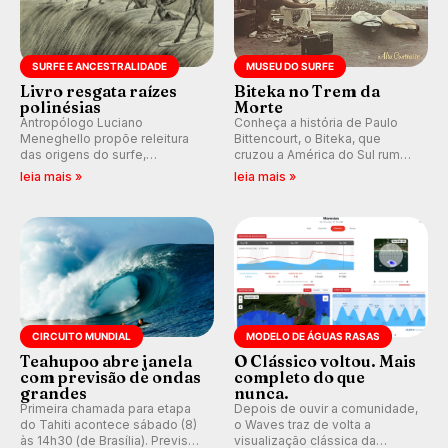
SURFE E ANCESTRALIDADE
MUSEU DO SURFE
Livro resgata raízes
Biteka no Trem da
polinésias
Morte
Antropólogo Luciano
Conheça a história de Paulo
Meneghello propõe releitura
Bittencourt, o Biteka, que
das origens do surfe,
cruzou a América do Sul rumo
resgatando a cultura polinésia
ao Pacífico em uma jornada
leia mais »
leia mais »
e questionando a visão
que se tornou um marco de
ocidental que transformou a
aventura, resiliência e paixão
prática em esporte e indústria.
pelo surfe.
CIRCUITO MUNDIAL
MODELO DE ÁGUAS RASAS
Teahupoo abre janela
O Clássico voltou. Mais
com previsão de ondas
completo do que
grandes
nunca.
Primeira chamada para etapa
Depois de ouvir a comunidade,
do Tahiti acontece sábado (8)
o Waves traz de volta a
às 14h30 (de Brasília). Previsão
visualização clássica da