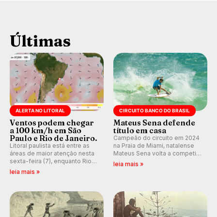
Últimas
ALERTA NO LITORAL
CIRCUITO BANCO DO BRASIL
Ventos podem chegar
Mateus Sena defende
a 100 km/h em São
título em casa
Paulo e Rio de Janeiro.
Campeão do circuito em 2024
Litoral paulista está entre as
na Praia de Miami, natalense
áreas de maior atenção nesta
Mateus Sena volta a competir
sexta-feira (7), enquanto Rio
em casa em busca de manter a
leia mais »
de Janeiro também recebe
hegemonia potiguar em etapa
leia mais »
alerta para ventos fortes.
do Circuito Banco do Brasil.
Rajadas já chegaram a 97,2
km/h em Itanhaém.