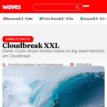
Bananas
0,3 - 0,4m
Praia Brava
0,5 - 0,7m
Juquei
0,4 - 0,6m
DANILO COUTO
Cloudbreak XXL
Danilo Couto dropa bomba insana no big swell histórico
em Cloudbreak.
Por Arthur Andrade, Fred Pompermayer
01/06/2018